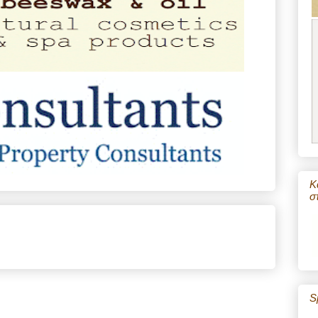
Κ
σ
S