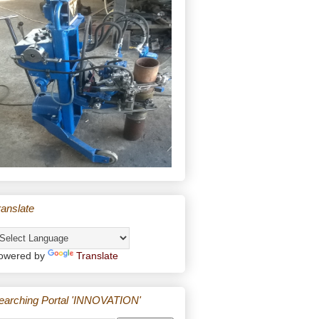
ranslate
owered by
Translate
earching Portal 'INNOVATION'