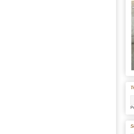
T
P
S