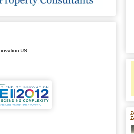
nnovation US
Σ
Σ