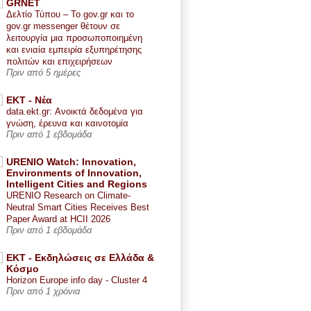
GRNET
Δελτίο Τύπου – Το gov.gr και το
gov.gr messenger θέτουν σε
λειτουργία μια προσωποποιημένη
και ενιαία εμπειρία εξυπηρέτησης
πολιτών και επιχειρήσεων
Πριν από 5 ημέρες
ΕΚΤ - Nέα
data.ekt.gr: Ανοικτά δεδομένα για
γνώση, έρευνα και καινοτομία
Πριν από 1 εβδομάδα
URENIO Watch: Innovation,
Environments of Innovation,
Intelligent Cities and Regions
URENIO Research on Climate-
Neutral Smart Cities Receives Best
Paper Award at HCII 2026
Πριν από 1 εβδομάδα
ΕΚΤ - Εκδηλώσεις σε Ελλάδα &
Κόσμο
Horizon Europe info day - Cluster 4
Πριν από 1 χρόνια