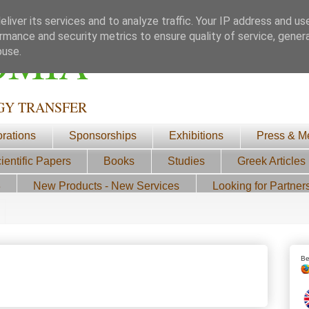
liver its services and to analyze traffic. Your IP address and us
rmance and security metrics to ensure quality of service, gene
ΟΜΙΑ
buse.
GY TRANSFER
orations
Sponsorships
Exhibitions
Press & M
ientific Papers
Books
Studies
Greek Articles
3
New Products - New Services
Looking for Partner
Be