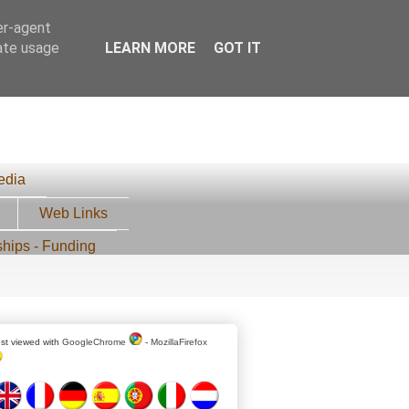
er-agent
rate usage
LEARN MORE
GOT IT
edia
Web Links
ships - Funding
st viewed with
GoogleChrome
-
MozillaFirefox