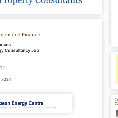
ment and Finance
nances
-
rgy Consultancy Job
012
υ 2012
Σ
Σ