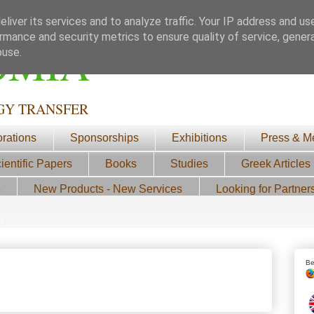
liver its services and to analyze traffic. Your IP address and us
rmance and security metrics to ensure quality of service, gene
ΟΜΙΑ
buse.
GY TRANSFER
orations
Sponsorships
Exhibitions
Press & M
ientific Papers
Books
Studies
Greek Articles
3
New Products - New Services
Looking for Partner
Be