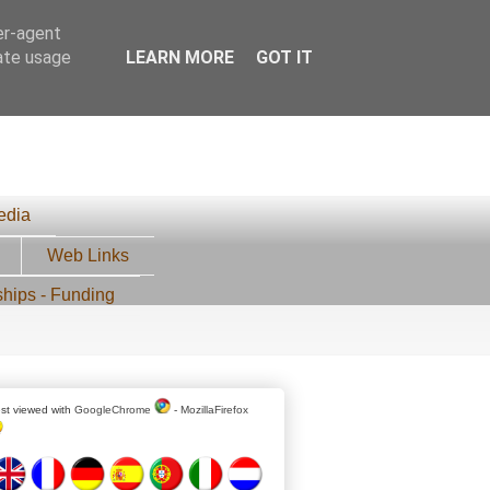
er-agent
rate usage
LEARN MORE
GOT IT
edia
Web Links
ships - Funding
st viewed with
GoogleChrome
-
MozillaFirefox