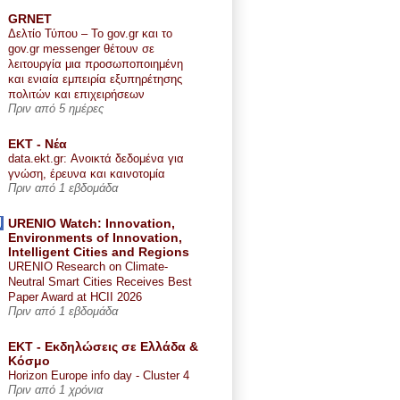
GRNET
Δελτίο Τύπου – Το gov.gr και το
gov.gr messenger θέτουν σε
λειτουργία μια προσωποποιημένη
και ενιαία εμπειρία εξυπηρέτησης
πολιτών και επιχειρήσεων
Πριν από 5 ημέρες
ΕΚΤ - Nέα
data.ekt.gr: Ανοικτά δεδομένα για
γνώση, έρευνα και καινοτομία
Πριν από 1 εβδομάδα
URENIO Watch: Innovation,
Environments of Innovation,
Intelligent Cities and Regions
URENIO Research on Climate-
Neutral Smart Cities Receives Best
Paper Award at HCII 2026
Πριν από 1 εβδομάδα
ΕΚΤ - Εκδηλώσεις σε Ελλάδα &
Κόσμο
Horizon Europe info day - Cluster 4
Πριν από 1 χρόνια