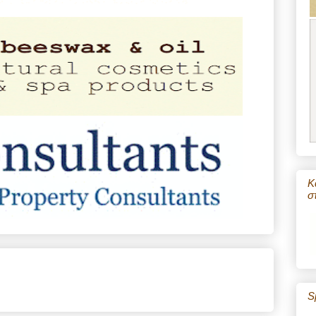
Κ
σ
S