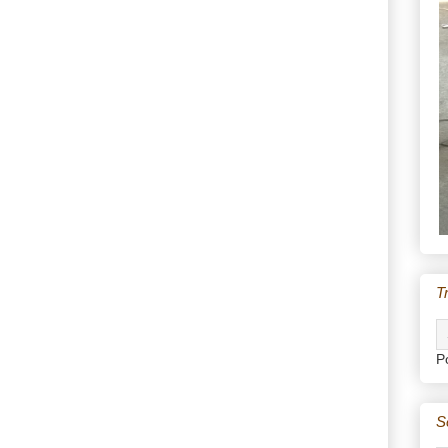
T
P
S