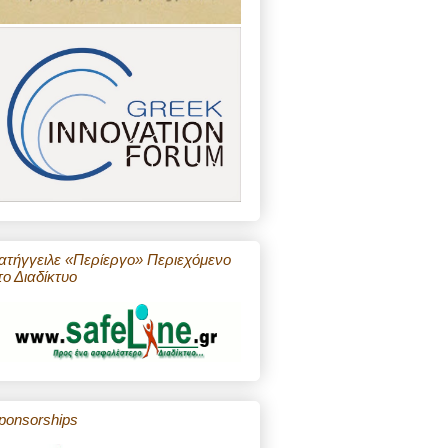
ατήγγειλε «Περίεργο» Περιεχόμενο
το Διαδίκτυο
ponsorships