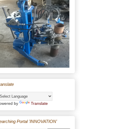
ranslate
owered by
Translate
earching Portal 'INNOVATION'