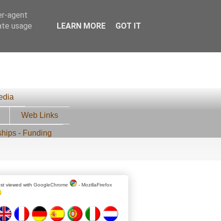
er-agent
rate usage
LEARN MORE
GOT IT
edia
Web Links
ships - Funding
st viewed with
GoogleChrome
-
MozillaFirefox