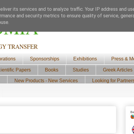
liver its services and to analyze traffic. Your IP address and us
rmance and security metrics to ensure quality of service, gene
ΟΜΙΑ
buse.
GY TRANSFER
orations
Sponsorships
Exhibitions
Press & M
ientific Papers
Books
Studies
Greek Articles
3
New Products - New Services
Looking for Partner
Be