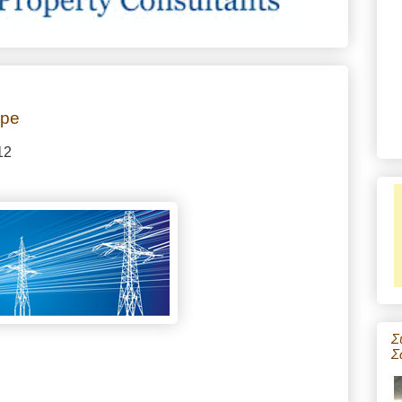
ope
12
Σ
Σ