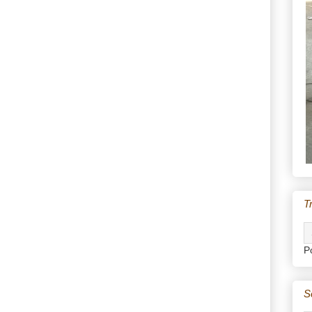
T
P
S