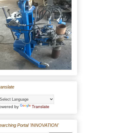
ranslate
owered by
Translate
earching Portal 'INNOVATION'