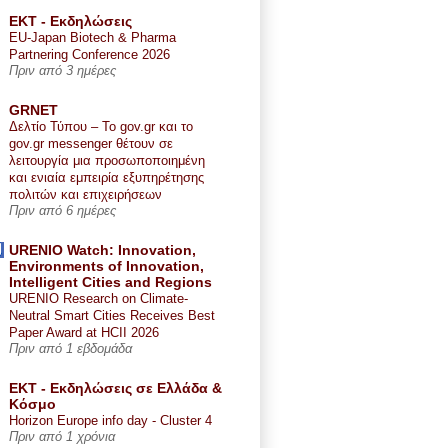
ΕΚΤ - Εκδηλώσεις
EU-Japan Biotech & Pharma
Partnering Conference 2026
Πριν από 3 ημέρες
GRNET
Δελτίο Τύπου – Το gov.gr και το
gov.gr messenger θέτουν σε
λειτουργία μια προσωποποιημένη
και ενιαία εμπειρία εξυπηρέτησης
πολιτών και επιχειρήσεων
Πριν από 6 ημέρες
URENIO Watch: Innovation,
Environments of Innovation,
Intelligent Cities and Regions
URENIO Research on Climate-
Neutral Smart Cities Receives Best
Paper Award at HCII 2026
Πριν από 1 εβδομάδα
ΕΚΤ - Εκδηλώσεις σε Ελλάδα &
Κόσμο
Horizon Europe info day - Cluster 4
Πριν από 1 χρόνια