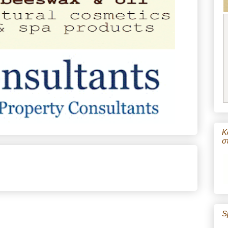
Κ
σ
S