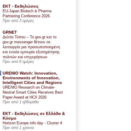
ΕΚΤ - Εκδηλώσεις
EU-Japan Biotech & Pharma
Partnering Conference 2026
Πριν από 3 ημέρες
GRNET
Δελτίο Τύπου – Το gov.gr και το
gov.gr messenger θέτουν σε
λειτουργία μια προσωποποιημένη
και ενιαία εμπειρία εξυπηρέτησης
πολιτών και επιχειρήσεων
Πριν από 6 ημέρες
URENIO Watch: Innovation,
Environments of Innovation,
Intelligent Cities and Regions
URENIO Research on Climate-
Neutral Smart Cities Receives Best
Paper Award at HCII 2026
Πριν από 1 εβδομάδα
ΕΚΤ - Εκδηλώσεις σε Ελλάδα &
Κόσμο
Horizon Europe info day - Cluster 4
Πριν από 1 χρόνια