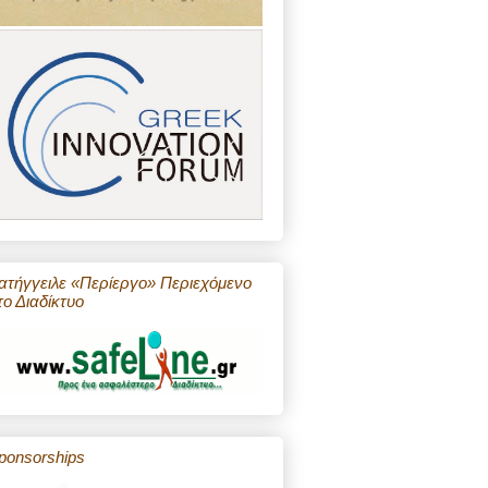
ατήγγειλε «Περίεργο» Περιεχόμενο
το Διαδίκτυο
ponsorships