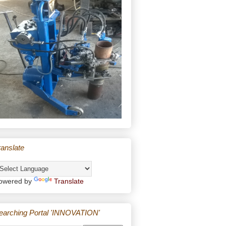
ranslate
owered by
Translate
earching Portal 'INNOVATION'