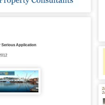
 Serious Application
 2012
Σ
Σ