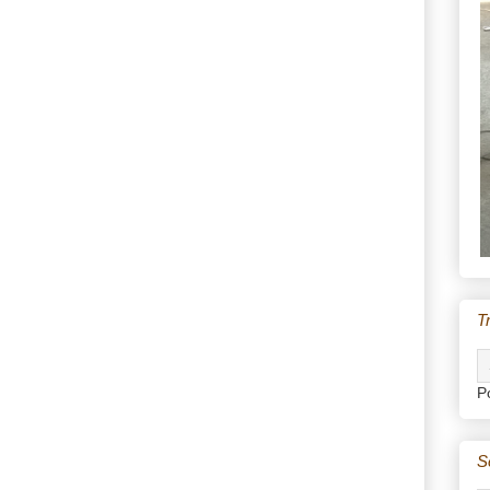
T
P
S