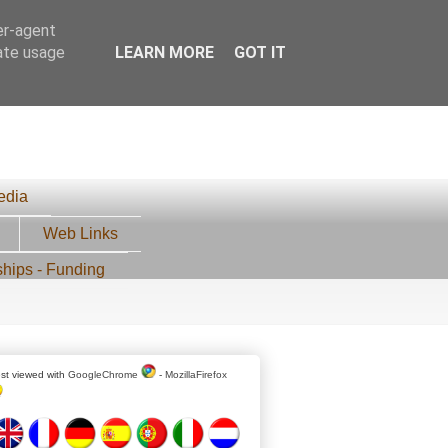
er-agent
rate usage
LEARN MORE
GOT IT
edia
Web Links
ships - Funding
st viewed with
GoogleChrome
-
MozillaFirefox