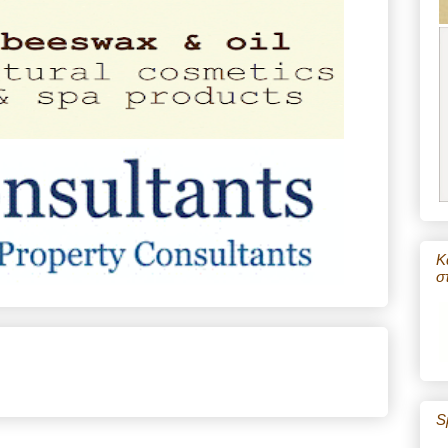
Κ
σ
S