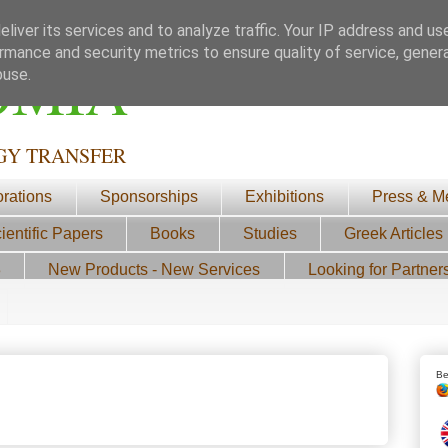
liver its services and to analyze traffic. Your IP address and us
rmance and security metrics to ensure quality of service, gene
ΟΜΙΑ
buse.
GY TRANSFER
orations
Sponsorships
Exhibitions
Press & M
ientific Papers
Books
Studies
Greek Articles
3
New Products - New Services
Looking for Partner
Be