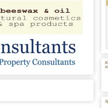
Κ
σ
S