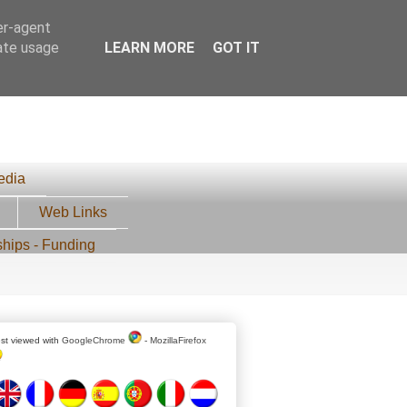
er-agent
rate usage
LEARN MORE
GOT IT
edia
Web Links
ships - Funding
st viewed with
GoogleChrome
-
MozillaFirefox