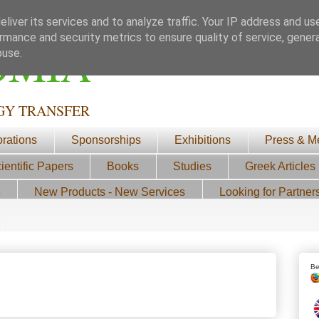
liver its services and to analyze traffic. Your IP address and us
rmance and security metrics to ensure quality of service, gene
ΟΜΙΑ
buse.
GY TRANSFER
orations
Sponsorships
Exhibitions
Press & M
ientific Papers
Books
Studies
Greek Articles
3
New Products - New Services
Looking for Partner
Be