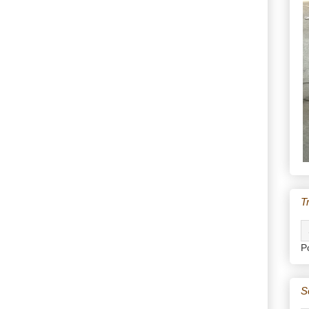
T
P
S