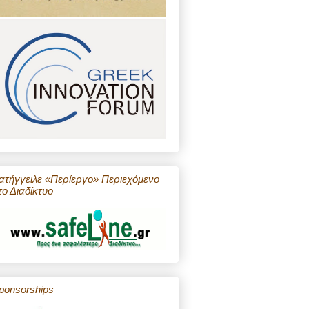
ατήγγειλε «Περίεργο» Περιεχόμενο
το Διαδίκτυο
ponsorships