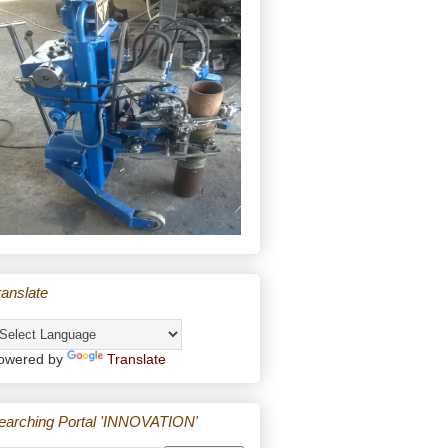
ranslate
owered by
Translate
earching Portal 'INNOVATION'