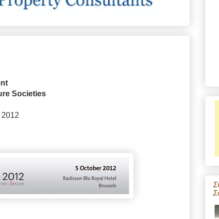
ent
ure Societies
 2012
Σ
Σ