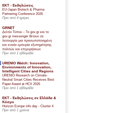
ΕΚΤ - Εκδηλώσεις
EU-Japan Biotech & Pharma
Partnering Conference 2026
Πριν από 4 ημέρες
GRNET
Δελτίο Τύπου – Το gov.gr και το
gov.gr messenger θέτουν σε
λειτουργία μια προσωποποιημένη
και ενιαία εμπειρία εξυπηρέτησης
πολιτών και επιχειρήσεων
Πριν από 1 εβδομάδα
URENIO Watch: Innovation,
Environments of Innovation,
Intelligent Cities and Regions
URENIO Research on Climate-
Neutral Smart Cities Receives Best
Paper Award at HCII 2026
Πριν από 1 εβδομάδα
ΕΚΤ - Εκδηλώσεις σε Ελλάδα &
Κόσμο
Horizon Europe info day - Cluster 4
Πριν από 1 χρόνια