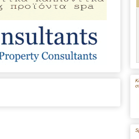
Κ
σ
S