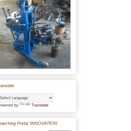
ranslate
owered by
Translate
earching Portal 'INNOVATION'