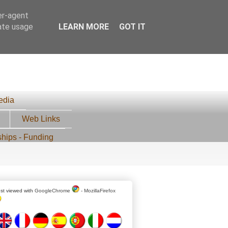
er-agent
rate usage
LEARN MORE
GOT IT
edia
Web Links
ships - Funding
st viewed with
GoogleChrome
-
MozillaFirefox