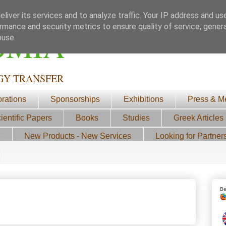
liver its services and to analyze traffic. Your IP address and us
rmance and security metrics to ensure quality of service, gene
ΟΜΙΑ
buse.
GY TRANSFER
orations
Sponsorships
Exhibitions
Press & M
ientific Papers
Books
Studies
Greek Articles
3
New Products - New Services
Looking for Partner
Be