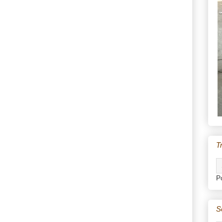
T
P
S