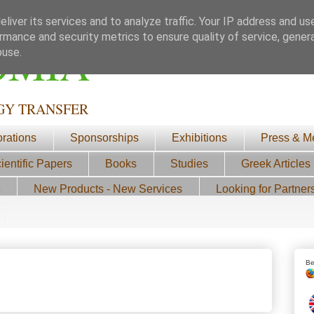
liver its services and to analyze traffic. Your IP address and us
rmance and security metrics to ensure quality of service, gene
ΟΜΙΑ
buse.
GY TRANSFER
orations
Sponsorships
Exhibitions
Press & M
ientific Papers
Books
Studies
Greek Articles
3
New Products - New Services
Looking for Partner
Be