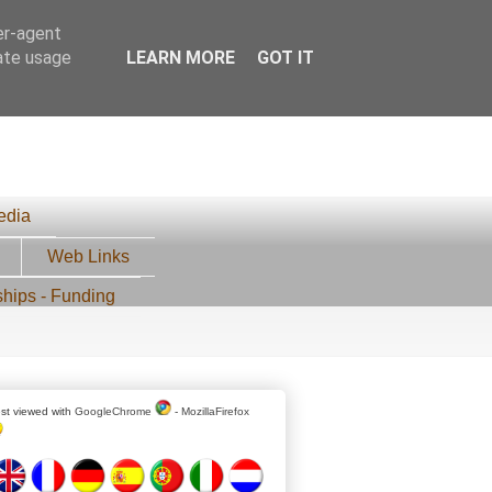
er-agent
rate usage
LEARN MORE
GOT IT
edia
Web Links
ships - Funding
st viewed with
GoogleChrome
-
MozillaFirefox