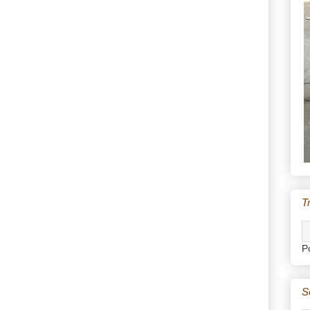
T
P
S