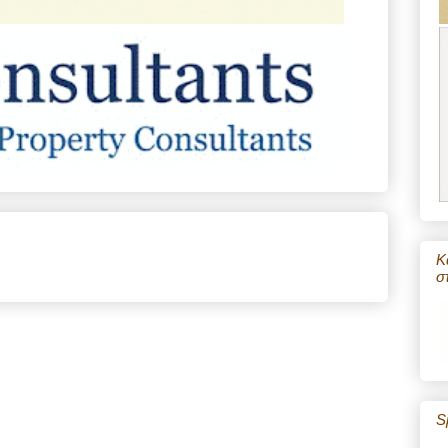
Κ
σ
S