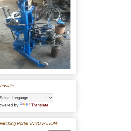
ranslate
owered by
Translate
earching Portal 'INNOVATION'