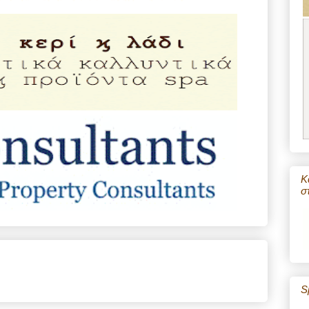
Κ
σ
S