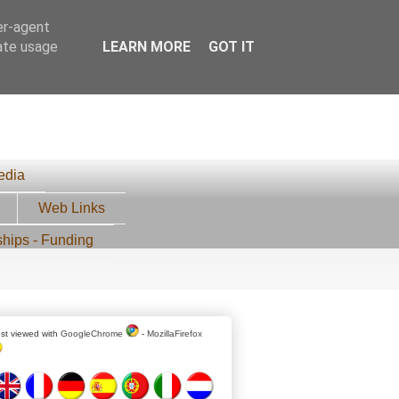
er-agent
rate usage
LEARN MORE
GOT IT
edia
Web Links
ships - Funding
st viewed with
GoogleChrome
-
MozillaFirefox