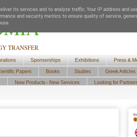
liver its services and to analyze traffic. Your IP address and us
rmance and security metrics to ensure quality of service, gene
ΟΜΙΑ
buse.
GY TRANSFER
orations
Sponsorships
Exhibitions
Press & M
ientific Papers
Books
Studies
Greek Articles
3
New Products - New Services
Looking for Partner
Be