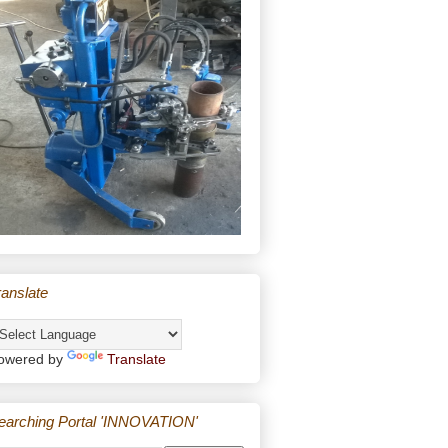
ranslate
owered by
Translate
earching Portal 'INNOVATION'