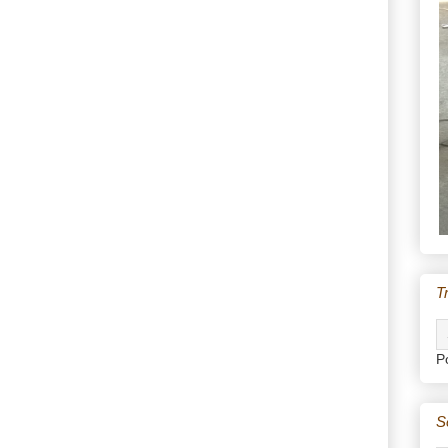
T
P
S