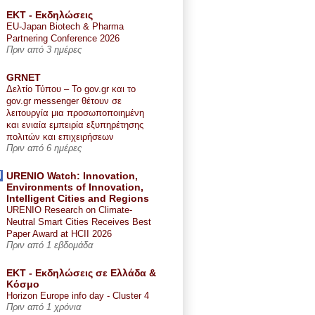
ΕΚΤ - Εκδηλώσεις
EU-Japan Biotech & Pharma
Partnering Conference 2026
Πριν από 3 ημέρες
GRNET
Δελτίο Τύπου – Το gov.gr και το
gov.gr messenger θέτουν σε
λειτουργία μια προσωποποιημένη
και ενιαία εμπειρία εξυπηρέτησης
πολιτών και επιχειρήσεων
Πριν από 6 ημέρες
URENIO Watch: Innovation,
Environments of Innovation,
Intelligent Cities and Regions
URENIO Research on Climate-
Neutral Smart Cities Receives Best
Paper Award at HCII 2026
Πριν από 1 εβδομάδα
ΕΚΤ - Εκδηλώσεις σε Ελλάδα &
Κόσμο
Horizon Europe info day - Cluster 4
Πριν από 1 χρόνια