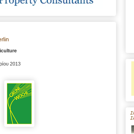
rlin
iculture
αρίου 2013
Σ
Σ