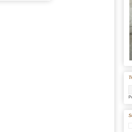
T
P
S