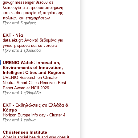
gov.gr messenger θέτουν σε
λειτουργία μια προσωποποιημένη
και ενιαία εμπειρία εξυπηρέτησης
πολιτών και επιχειρήσεων
Πριν από 5 ημέρες
ΕΚΤ - Nέα
data.ekt.gr: Ανοικτά δεδομένα για
γνώση, έρευνα και καινοτομία
Πριν από 1 εβδομάδα
URENIO Watch: Innovation,
Environments of Innovation,
Intelligent Cities and Regions
URENIO Research on Climate-
Neutral Smart Cities Receives Best
Paper Award at HCII 2026
Πριν από 1 εβδομάδα
ΕΚΤ - Εκδηλώσεις σε Ελλάδα &
Κόσμο
Horizon Europe info day - Cluster 4
Πριν από 1 χρόνια
Christensen Institute
What is social health and why does it