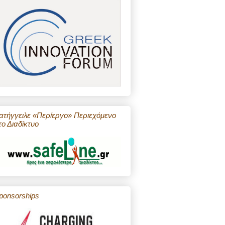
ατήγγειλε «Περίεργο» Περιεχόμενο
το Διαδίκτυο
ponsorships