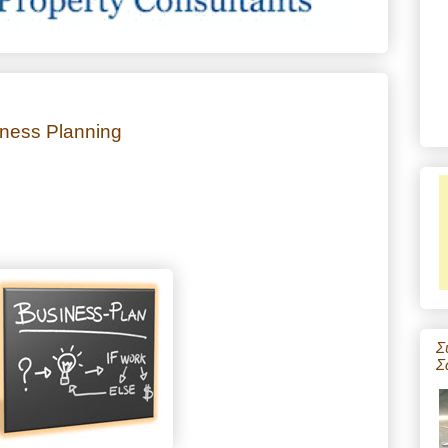
ness Planning
Σ
Σ