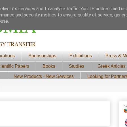
liver its services and to analyze traffic. Your IP address and us
rmance and security metrics to ensure quality of service, gene
ΟΜΙΑ
buse.
GY TRANSFER
orations
Sponsorships
Exhibitions
Press & M
ientific Papers
Books
Studies
Greek Articles
3
New Products - New Services
Looking for Partner
Be