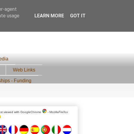
er-agent
rate usage
LEARN MORE
GOT IT
edia
Web Links
ships - Funding
st viewed with
GoogleChrome
-
MozillaFirefox