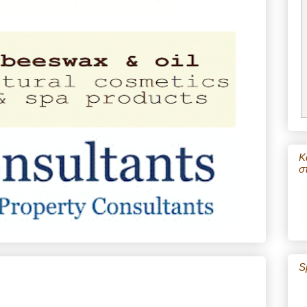
Κ
σ
S