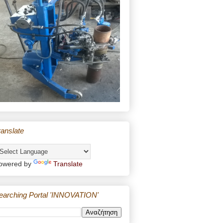
ranslate
owered by
Translate
earching Portal 'INNOVATION'