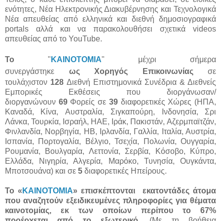
ενότητες, Νέα Ηλεκτρονικής Διακυβέρνησης και Τεχνολογικά
Νέα απευθείας από ελληνικά και διεθνή δημοσιογραφικά
portals αλλά και να παρακολουθήσει σχετικά videos
απευθείας από το YouTube.
Το
"
KAINOTOMIA
" μέχρι σήμερα
συνεργάστηκε
ως
Χορηγός Επικοινωνίας
σε
τουλάχιστον
128
Διεθνή Επιστημονικά Συνέδρια & Διεθνείς
Εμπορικές Εκθέσεις που διοργάνωσαν/
διοργανώνουν
69
Φορείς σε
39
διαφορετικές Χώρες (ΗΠΑ,
Καναδά, Κίνα, Αυστραλία, Σιγκαπούρη, Ινδονησία, Σρι
Λάνκα, Τουρκία, Ισραήλ, ΗΑΕ, Ιράκ, Πακιστάν, Αζερμπαϊτζάν,
Φινλανδία, Νορβηγία, ΗΒ, Ιρλανδία, Γαλλία, Ιταλία, Αυστρία,
Ισπανία, Πορτογαλία, Βέλγιο, Τσεχία, Πολωνία, Ουγγαρία,
Ρουμανία, Βουλγαρία, Λεττονία, Σερβία, Κόσοβο, Κύπρο,
Ελλάδα, Νιγηρία, Αλγερία, Μαρόκο, Τυνησία, Ουγκάντα,
Μποτσουάνα) και σε
5
διαφορετικές Ηπείρους.
Το «
ΚΑΙΝΟΤΟΜΙΑ
»
επισκέπτονται
εκατοντάδες άτομα
που αναζητούν εξειδικευμένες πληροφορίες για θέματα
καινοτομίας, εκ των οποίων περίπου το 67%
προέρχεται από το εξωτερικό
. (Με τη βοήθεια