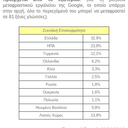
μεταφραστικού εργαλείου της Google, το οποίο υπάρχει
στην αρχή, όλο το περιεχόμενό του μπορεί να μεταφραστεί
σε 81 ξένες γλώσσες).
Συνολική Επισκεψιμότητα
Ελλάδα
32,9%
ΗΠΑ
23,8%
Γερμανία
12,1%
Ολλανδία
6,2%
Κίνα
3,3%
Γαλλία
2,5%
Ρωσία
1,8%
Ουκρανία
1,6%
Πολωνία
1,1%
Ηνωμένο Βασίλειο
0,8%
Λοιπές Χώρες
1
3
,
8
%