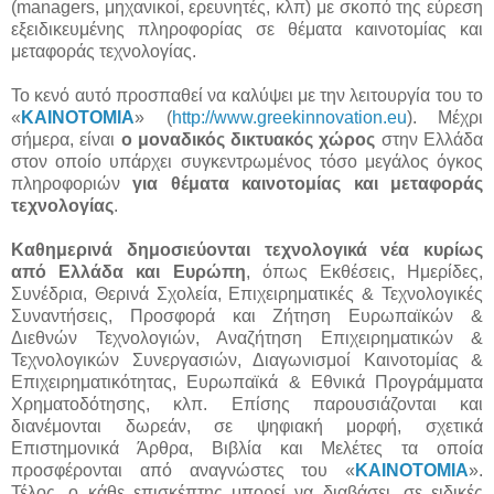
(
managers
, μηχανικοί, ερευνητές, κλπ) με σκοπό της εύρεση
εξειδικευμένης πληροφορίας σε θέματα καινοτομίας και
μεταφοράς τεχνολογίας.
Το κενό αυτό προσπαθεί να καλύψει με την λειτουργία του το
«
ΚΑΙΝΟΤΟΜΙΑ
» (
http://www.greekinnovation.eu
). Μέχρι
σήμερα, είναι
ο μοναδικός δικτυακός χώρος
στην Ελλάδα
στον οποίο υπάρχει συγκεντρωμένος τόσο μεγάλος όγκος
πληροφοριών
για θέματα καινοτομίας και μεταφοράς
τεχνολογίας
.
Καθημερινά δημοσιεύονται τεχνολογικά νέα κυρίως
από Ελλάδα και Ευρώπη
, όπως Εκθέσεις, Ημερίδες,
Συνέδρια, Θερινά Σχολεία, Επιχειρηματικές & Τεχνολογικές
Συναντήσεις, Προσφορά και Ζήτηση Ευρωπαϊκών &
Διεθνών Τεχνολογιών, Αναζήτηση Επιχειρηματικών &
Τεχνολογικών Συνεργασιών, Διαγωνισμοί Καινοτομίας &
Επιχειρηματικότητας, Ευρωπαϊκά & Εθνικά Προγράμματα
Χρηματοδότησης, κλπ. Επίσης παρουσιάζονται και
διανέμονται δωρεάν, σε ψηφιακή μορφή, σχετικά
Επιστημονικά Άρθρα, Βιβλία και Μελέτες τα οποία
προσφέρονται από αναγνώστες του «
ΚΑΙΝΟΤΟΜΙΑ
».
Τέλος, ο κάθε επισκέπτης μπορεί να διαβάσει, σε ειδικές