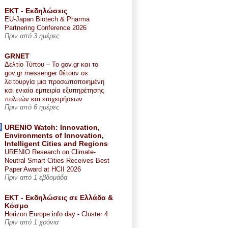
ΕΚΤ - Εκδηλώσεις
EU-Japan Biotech & Pharma
Partnering Conference 2026
Πριν από 3 ημέρες
GRNET
Δελτίο Τύπου – Το gov.gr και το
gov.gr messenger θέτουν σε
λειτουργία μια προσωποποιημένη
και ενιαία εμπειρία εξυπηρέτησης
πολιτών και επιχειρήσεων
Πριν από 6 ημέρες
URENIO Watch: Innovation,
Environments of Innovation,
Intelligent Cities and Regions
URENIO Research on Climate-
Neutral Smart Cities Receives Best
Paper Award at HCII 2026
Πριν από 1 εβδομάδα
ΕΚΤ - Εκδηλώσεις σε Ελλάδα &
Κόσμο
Horizon Europe info day - Cluster 4
Πριν από 1 χρόνια