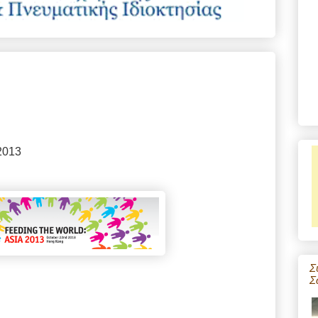
2013
Σ
Σ