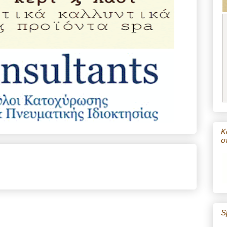
Κ
σ
S