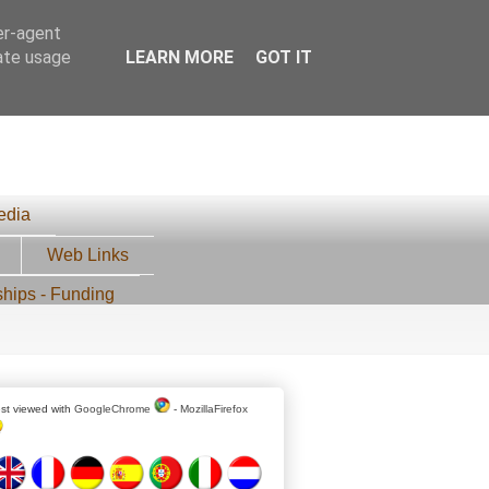
er-agent
rate usage
LEARN MORE
GOT IT
edia
Web Links
ships - Funding
st viewed with
GoogleChrome
-
MozillaFirefox