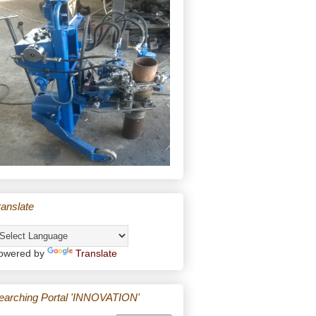
ranslate
owered by
Translate
earching Portal 'INNOVATION'