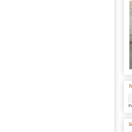
T
P
S