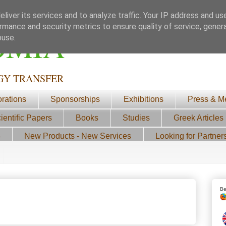
liver its services and to analyze traffic. Your IP address and us
rmance and security metrics to ensure quality of service, gene
ΟΜΙΑ
buse.
GY TRANSFER
orations
Sponsorships
Exhibitions
Press & M
ientific Papers
Books
Studies
Greek Articles
3
New Products - New Services
Looking for Partner
Be