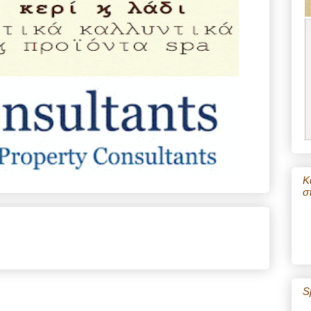
Κ
σ
S