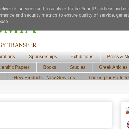
liver its services and to analyze traffic. Your IP address and us
rmance and security metrics to ensure quality of service, gene
ΟΜΙΑ
buse.
GY TRANSFER
orations
Sponsorships
Exhibitions
Press & M
ientific Papers
Books
Studies
Greek Articles
3
New Products - New Services
Looking for Partner
Be