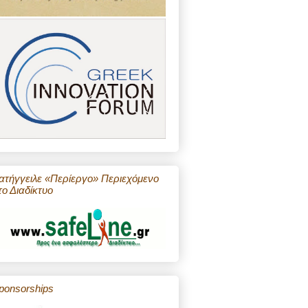
ατήγγειλε «Περίεργο» Περιεχόμενο
το Διαδίκτυο
ponsorships