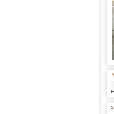
T
P
S