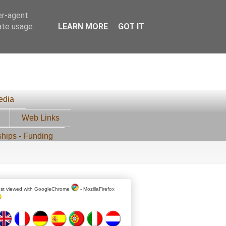
er-agent
rate usage
LEARN MORE
GOT IT
edia
Web Links
ships - Funding
st viewed with
GoogleChrome
-
MozillaFirefox