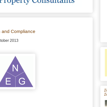
on and Compliance
tober 2013
Σ
Σ