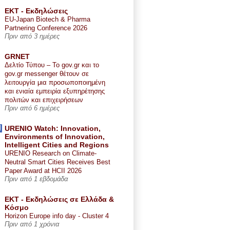
ΕΚΤ - Εκδηλώσεις
EU-Japan Biotech & Pharma
Partnering Conference 2026
Πριν από 3 ημέρες
GRNET
Δελτίο Τύπου – Το gov.gr και το
gov.gr messenger θέτουν σε
λειτουργία μια προσωποποιημένη
και ενιαία εμπειρία εξυπηρέτησης
πολιτών και επιχειρήσεων
Πριν από 6 ημέρες
URENIO Watch: Innovation,
Environments of Innovation,
Intelligent Cities and Regions
URENIO Research on Climate-
Neutral Smart Cities Receives Best
Paper Award at HCII 2026
Πριν από 1 εβδομάδα
ΕΚΤ - Εκδηλώσεις σε Ελλάδα &
Κόσμο
Horizon Europe info day - Cluster 4
Πριν από 1 χρόνια