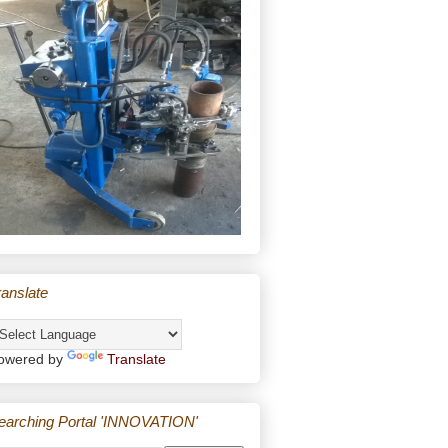
ranslate
owered by
Translate
earching Portal 'INNOVATION'