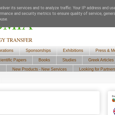
liver its services and to analyze traffic. Your IP address and us
rmance and security metrics to ensure quality of service, gene
ΟΜΙΑ
buse.
GY TRANSFER
orations
Sponsorships
Exhibitions
Press & M
ientific Papers
Books
Studies
Greek Articles
3
New Products - New Services
Looking for Partner
Be