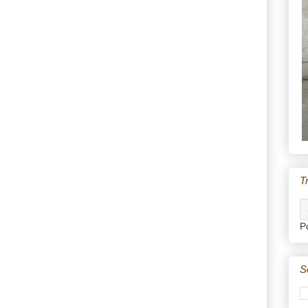
T
P
S