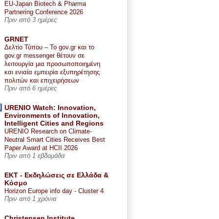
EU-Japan Biotech & Pharma
Partnering Conference 2026
Πριν από 3 ημέρες
GRNET
Δελτίο Τύπου – Το gov.gr και το
gov.gr messenger θέτουν σε
λειτουργία μια προσωποποιημένη
και ενιαία εμπειρία εξυπηρέτησης
πολιτών και επιχειρήσεων
Πριν από 6 ημέρες
URENIO Watch: Innovation,
Environments of Innovation,
Intelligent Cities and Regions
URENIO Research on Climate-
Neutral Smart Cities Receives Best
Paper Award at HCII 2026
Πριν από 1 εβδομάδα
ΕΚΤ - Εκδηλώσεις σε Ελλάδα &
Κόσμο
Horizon Europe info day - Cluster 4
Πριν από 1 χρόνια
Christensen Institute