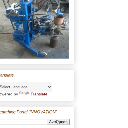
ranslate
owered by
Translate
earching Portal 'INNOVATION'