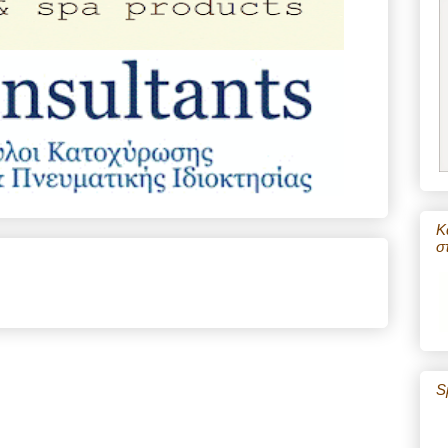
Κ
σ
S