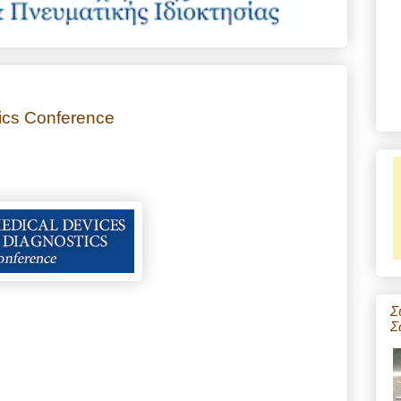
ics Conference
Σ
Σ