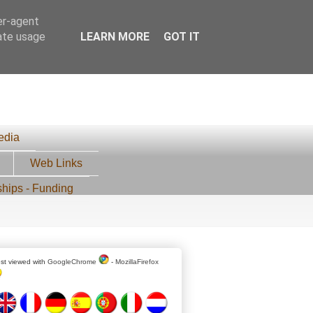
er-agent
rate usage
LEARN MORE
GOT IT
edia
Web Links
ships - Funding
st viewed with
GoogleChrome
-
MozillaFirefox