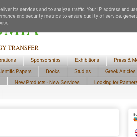
liver its services and to analyze traffic. Your IP address and us
rmance and security metrics to ensure quality of service, gene
ΟΜΙΑ
buse.
GY TRANSFER
orations
Sponsorships
Exhibitions
Press & M
ientific Papers
Books
Studies
Greek Articles
3
New Products - New Services
Looking for Partner
Be