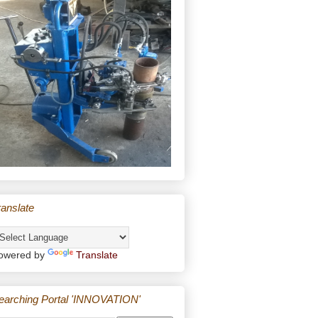
ranslate
owered by
Translate
earching Portal 'INNOVATION'