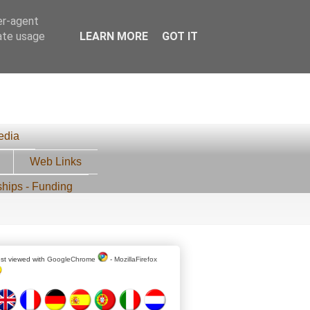
er-agent
rate usage
LEARN MORE
GOT IT
edia
Web Links
ships - Funding
st viewed with
GoogleChrome
-
MozillaFirefox