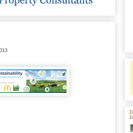
2013
Σ
Σ