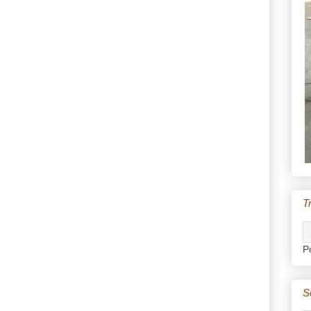
T
P
S