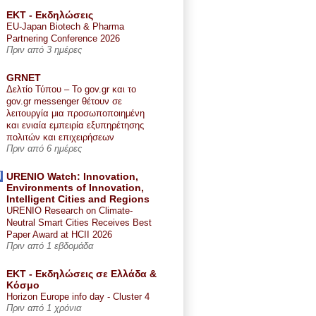
ΕΚΤ - Εκδηλώσεις
EU-Japan Biotech & Pharma
Partnering Conference 2026
Πριν από 3 ημέρες
GRNET
Δελτίο Τύπου – Το gov.gr και το
gov.gr messenger θέτουν σε
λειτουργία μια προσωποποιημένη
και ενιαία εμπειρία εξυπηρέτησης
πολιτών και επιχειρήσεων
Πριν από 6 ημέρες
URENIO Watch: Innovation,
Environments of Innovation,
Intelligent Cities and Regions
URENIO Research on Climate-
Neutral Smart Cities Receives Best
Paper Award at HCII 2026
Πριν από 1 εβδομάδα
ΕΚΤ - Εκδηλώσεις σε Ελλάδα &
Κόσμο
Horizon Europe info day - Cluster 4
Πριν από 1 χρόνια