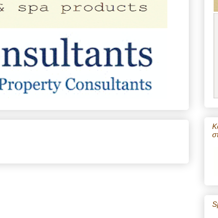
Κ
σ
S