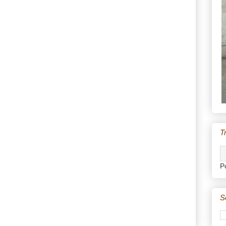
T
P
S