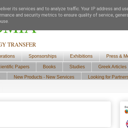
liver its services and to analyze traffic. Your IP address and us
rmance and security metrics to ensure quality of service, gene
ΟΜΙΑ
buse.
GY TRANSFER
orations
Sponsorships
Exhibitions
Press & M
ientific Papers
Books
Studies
Greek Articles
3
New Products - New Services
Looking for Partner
Be