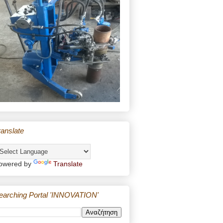
ranslate
owered by
Translate
earching Portal 'INNOVATION'