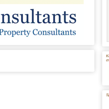
Κ
σ
S