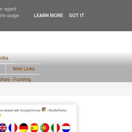
er-agent
rate usage
LEARN MORE
GOT IT
edia
Web Links
ships - Funding
st viewed with
GoogleChrome
-
MozillaFirefox