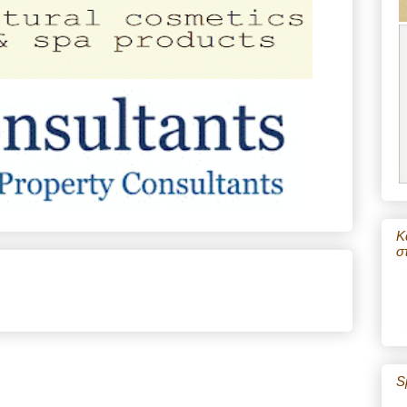
Κ
σ
S