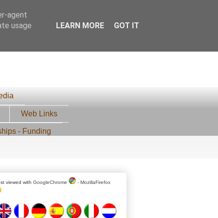
er-agent
rate usage
LEARN MORE
GOT IT
edia
Web Links
ships - Funding
st viewed with
GoogleChrome
-
MozillaFirefox