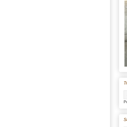
T
P
S