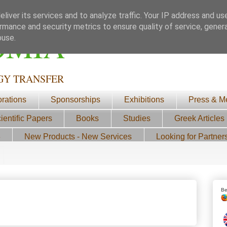
liver its services and to analyze traffic. Your IP address and us
rmance and security metrics to ensure quality of service, gene
ΟΜΙΑ
buse.
GY TRANSFER
orations
Sponsorships
Exhibitions
Press & M
ientific Papers
Books
Studies
Greek Articles
3
New Products - New Services
Looking for Partner
Be