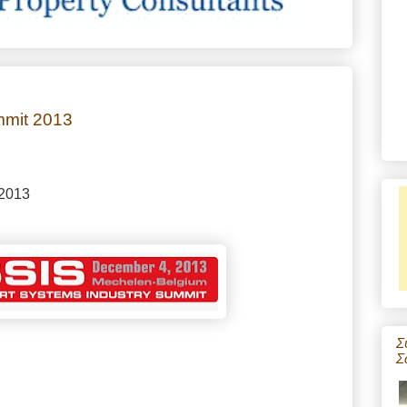
mmit 2013
 2013
Σ
Σ