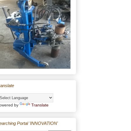
ranslate
owered by
Translate
earching Portal 'INNOVATION'