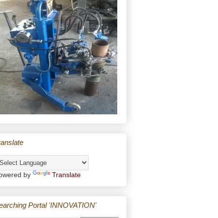
ranslate
owered by
Translate
earching Portal 'INNOVATION'