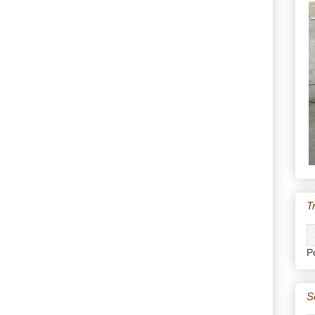
T
P
S