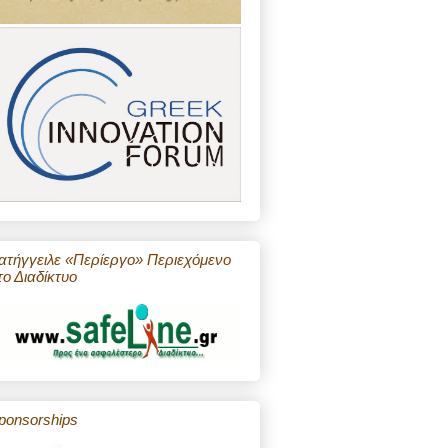
ατήγγειλε «Περίεργο» Περιεχόμενο
το Διαδίκτυο
ponsorships