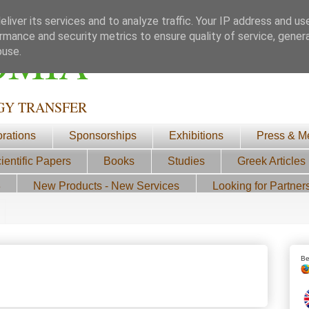
liver its services and to analyze traffic. Your IP address and us
rmance and security metrics to ensure quality of service, gene
ΟΜΙΑ
buse.
GY TRANSFER
orations
Sponsorships
Exhibitions
Press & M
ientific Papers
Books
Studies
Greek Articles
3
New Products - New Services
Looking for Partner
Be