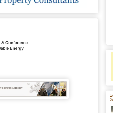
n & Conference
wable Energy
Σ
Σ