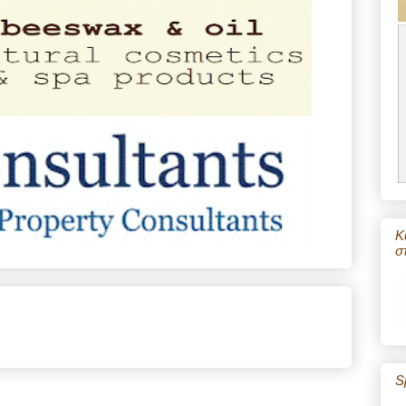
Κ
σ
S