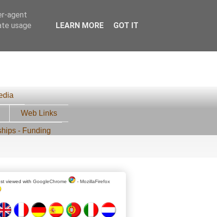
er-agent
rate usage
LEARN MORE
GOT IT
edia
Web Links
ships - Funding
st viewed with
GoogleChrome
-
MozillaFirefox