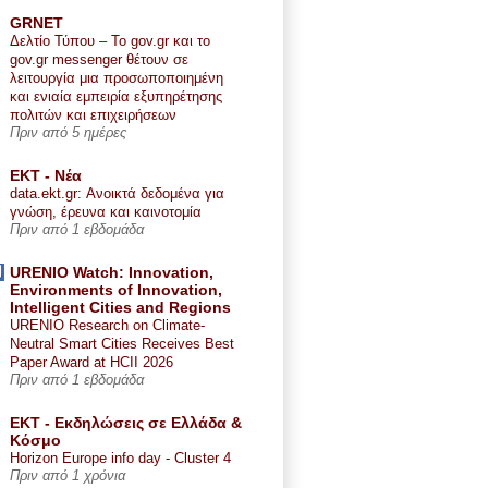
GRNET
Δελτίο Τύπου – Το gov.gr και το
gov.gr messenger θέτουν σε
λειτουργία μια προσωποποιημένη
και ενιαία εμπειρία εξυπηρέτησης
πολιτών και επιχειρήσεων
Πριν από 5 ημέρες
ΕΚΤ - Nέα
data.ekt.gr: Ανοικτά δεδομένα για
γνώση, έρευνα και καινοτομία
Πριν από 1 εβδομάδα
URENIO Watch: Innovation,
Environments of Innovation,
Intelligent Cities and Regions
URENIO Research on Climate-
Neutral Smart Cities Receives Best
Paper Award at HCII 2026
Πριν από 1 εβδομάδα
ΕΚΤ - Εκδηλώσεις σε Ελλάδα &
Κόσμο
Horizon Europe info day - Cluster 4
Πριν από 1 χρόνια