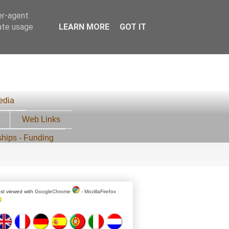
er-agent
rate usage
LEARN MORE
GOT IT
edia
Web Links
ships - Funding
st viewed with
GoogleChrome
-
MozillaFirefox