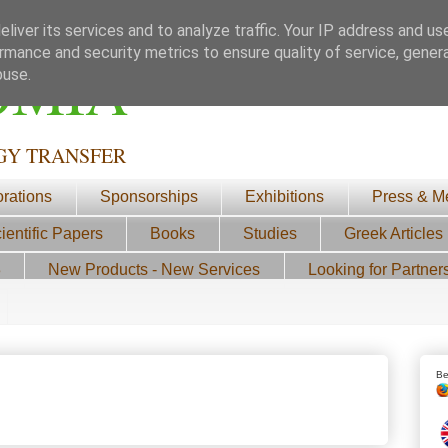
liver its services and to analyze traffic. Your IP address and us
rmance and security metrics to ensure quality of service, gene
ΟΜΙΑ
buse.
GY TRANSFER
orations
Sponsorships
Exhibitions
Press & M
ientific Papers
Books
Studies
Greek Articles
3
New Products - New Services
Looking for Partner
Be