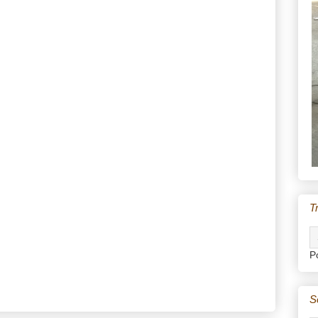
T
P
S