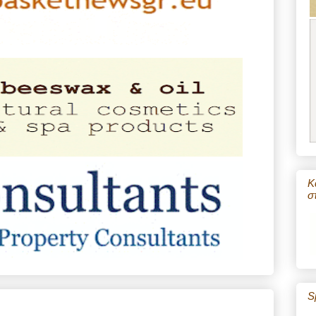
Κ
σ
S