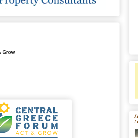
 & Grow
Σ
Σ