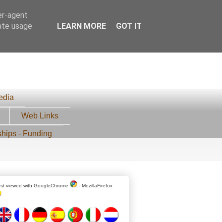
er-agent
rate usage
LEARN MORE
GOT IT
edia
Web Links
ships - Funding
st viewed with
GoogleChrome
-
MozillaFirefox