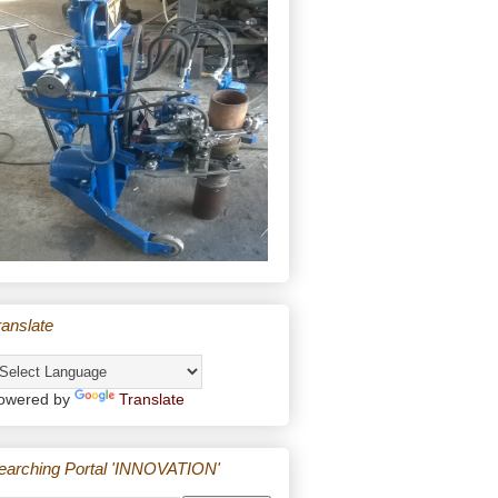
ranslate
owered by
Translate
earching Portal 'INNOVATION'