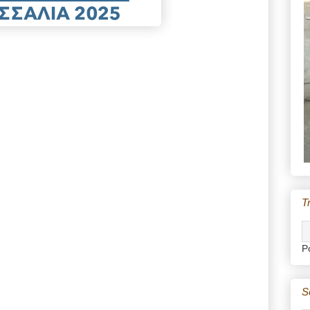
T
P
S