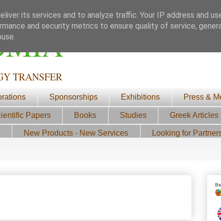
liver its services and to analyze traffic. Your IP address and us
rmance and security metrics to ensure quality of service, gene
ΟΜΙΑ
buse.
GY TRANSFER
orations
Sponsorships
Exhibitions
Press & M
ientific Papers
Books
Studies
Greek Articles
3
New Products - New Services
Looking for Partner
Be