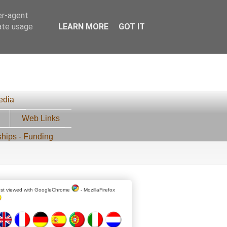
er-agent
rate usage
LEARN MORE
GOT IT
edia
Web Links
ships - Funding
st viewed with
GoogleChrome
-
MozillaFirefox