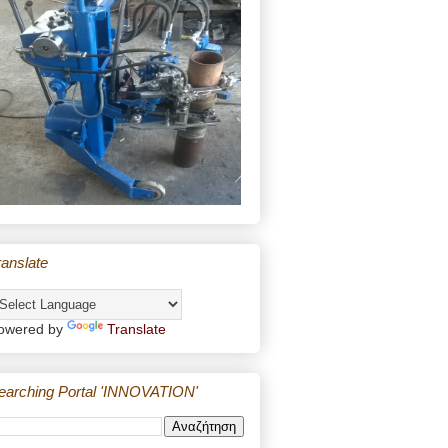
ranslate
owered by
Translate
earching Portal 'INNOVATION'