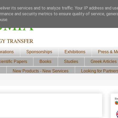
liver its services and to analyze traffic. Your IP address and us
rmance and security metrics to ensure quality of service, gene
ΟΜΙΑ
buse.
GY TRANSFER
orations
Sponsorships
Exhibitions
Press & M
ientific Papers
Books
Studies
Greek Articles
3
New Products - New Services
Looking for Partner
Be