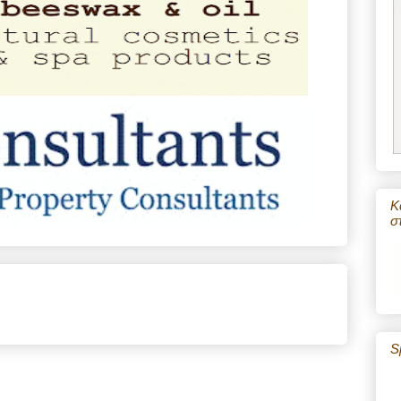
Κ
σ
S