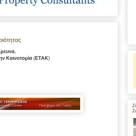
ριότητας
Έρευνα
,
την Καινοτομία
(
ΕΤΑΚ
)
Σ
Σ