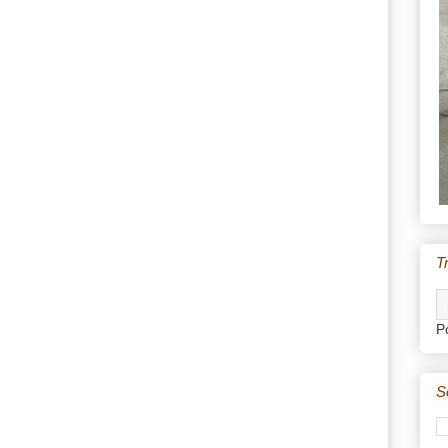
T
P
S