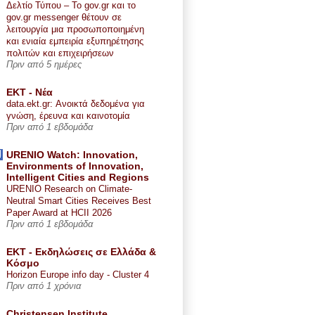
Δελτίο Τύπου – Το gov.gr και το
gov.gr messenger θέτουν σε
λειτουργία μια προσωποποιημένη
και ενιαία εμπειρία εξυπηρέτησης
πολιτών και επιχειρήσεων
Πριν από 5 ημέρες
ΕΚΤ - Nέα
data.ekt.gr: Ανοικτά δεδομένα για
γνώση, έρευνα και καινοτομία
Πριν από 1 εβδομάδα
URENIO Watch: Innovation,
Environments of Innovation,
Intelligent Cities and Regions
URENIO Research on Climate-
Neutral Smart Cities Receives Best
Paper Award at HCII 2026
Πριν από 1 εβδομάδα
ΕΚΤ - Εκδηλώσεις σε Ελλάδα &
Κόσμο
Horizon Europe info day - Cluster 4
Πριν από 1 χρόνια
Christensen Institute