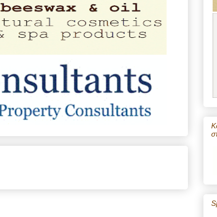
Κ
σ
S