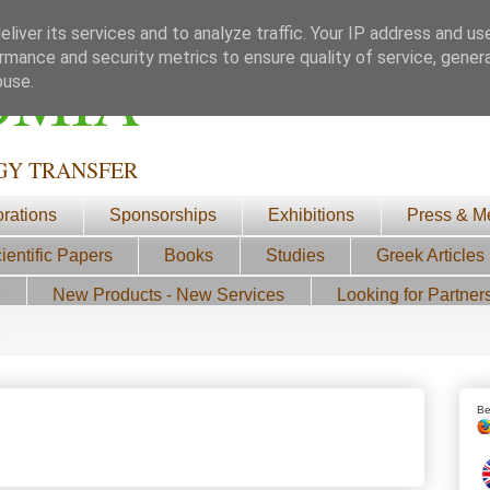
liver its services and to analyze traffic. Your IP address and us
rmance and security metrics to ensure quality of service, gene
ΟΜΙΑ
buse.
GY TRANSFER
orations
Sponsorships
Exhibitions
Press & M
ientific Papers
Books
Studies
Greek Articles
3
New Products - New Services
Looking for Partner
Be