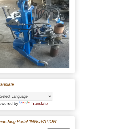
ranslate
owered by
Translate
earching Portal 'INNOVATION'