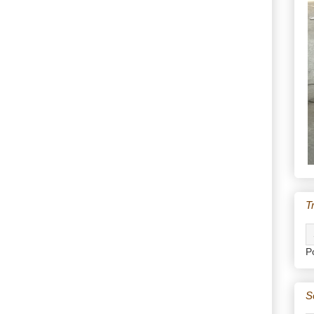
T
P
S