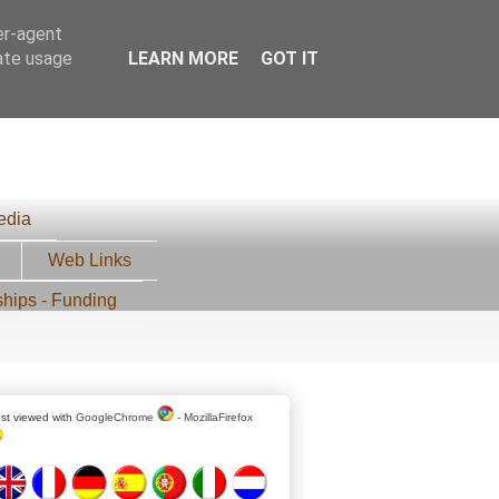
er-agent
rate usage
LEARN MORE
GOT IT
edia
Web Links
ships - Funding
st viewed with
GoogleChrome
-
MozillaFirefox