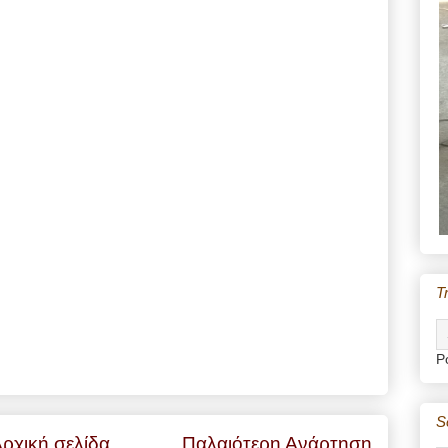
T
P
S
ρχική σελίδα
Παλαιότερη Ανάρτηση