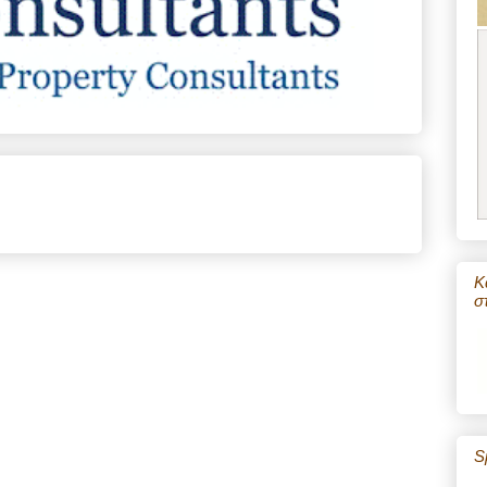
Κ
σ
S