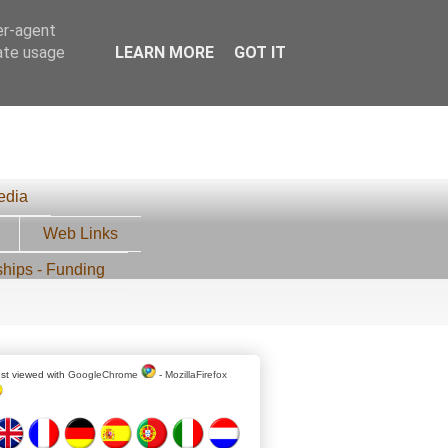
er-agent
rate usage
LEARN MORE
GOT IT
edia
Web Links
ships - Funding
st viewed with
GoogleChrome
-
MozillaFirefox