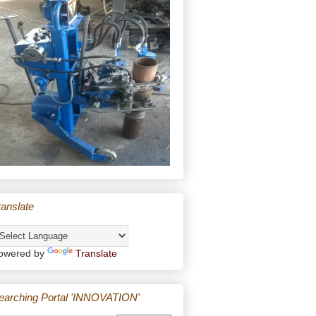
ranslate
owered by
Translate
earching Portal 'INNOVATION'