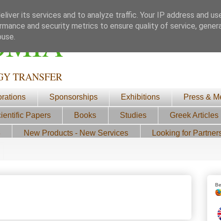
liver its services and to analyze traffic. Your IP address and us
rmance and security metrics to ensure quality of service, gene
ΟΜΙΑ
buse.
GY TRANSFER
orations
Sponsorships
Exhibitions
Press & M
ientific Papers
Books
Studies
Greek Articles
3
New Products - New Services
Looking for Partner
Be