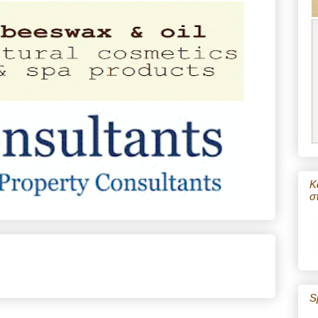
Κ
σ
S