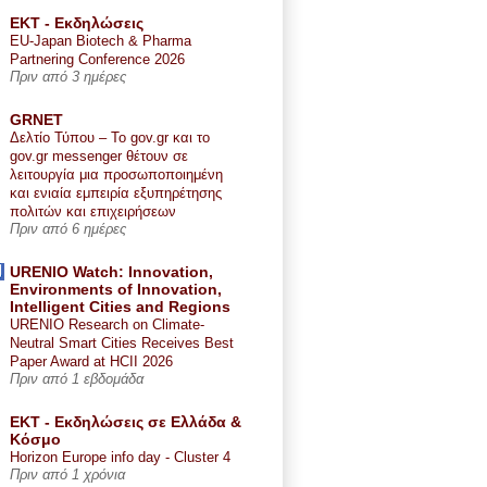
ΕΚΤ - Εκδηλώσεις
EU-Japan Biotech & Pharma
Partnering Conference 2026
Πριν από 3 ημέρες
GRNET
Δελτίο Τύπου – Το gov.gr και το
gov.gr messenger θέτουν σε
λειτουργία μια προσωποποιημένη
και ενιαία εμπειρία εξυπηρέτησης
πολιτών και επιχειρήσεων
Πριν από 6 ημέρες
URENIO Watch: Innovation,
Environments of Innovation,
Intelligent Cities and Regions
URENIO Research on Climate-
Neutral Smart Cities Receives Best
Paper Award at HCII 2026
Πριν από 1 εβδομάδα
ΕΚΤ - Εκδηλώσεις σε Ελλάδα &
Κόσμο
Horizon Europe info day - Cluster 4
Πριν από 1 χρόνια