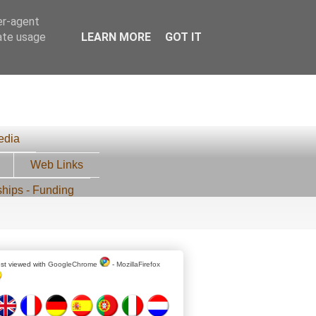
er-agent
rate usage
LEARN MORE
GOT IT
edia
Web Links
ships - Funding
st viewed with
GoogleChrome
-
MozillaFirefox