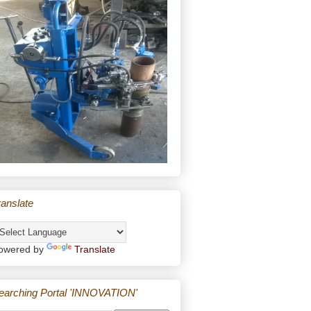
ranslate
owered by
Translate
earching Portal 'INNOVATION'