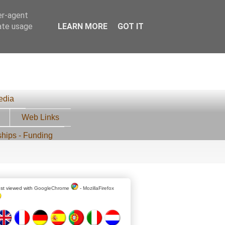
er-agent
rate usage
LEARN MORE
GOT IT
edia
Web Links
ships - Funding
st viewed with
GoogleChrome
-
MozillaFirefox