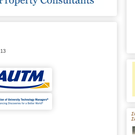
013
Σ
Σ