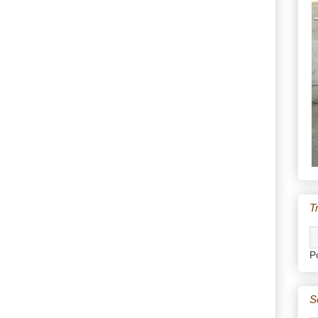
T
P
S