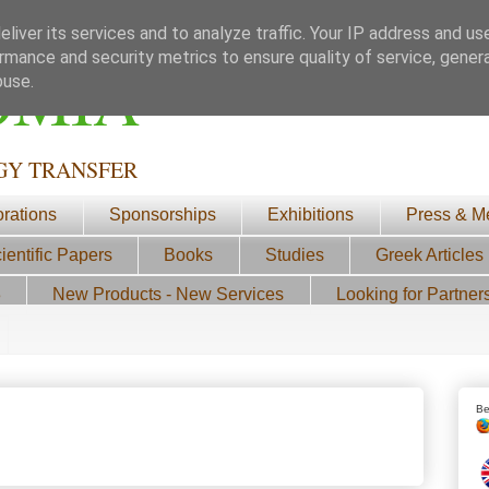
liver its services and to analyze traffic. Your IP address and us
rmance and security metrics to ensure quality of service, gene
ΟΜΙΑ
buse.
GY TRANSFER
orations
Sponsorships
Exhibitions
Press & M
ientific Papers
Books
Studies
Greek Articles
3
New Products - New Services
Looking for Partner
Be