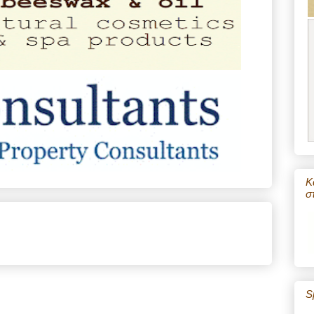
Κ
σ
S