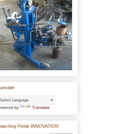
ranslate
owered by
Translate
earching Portal 'INNOVATION'