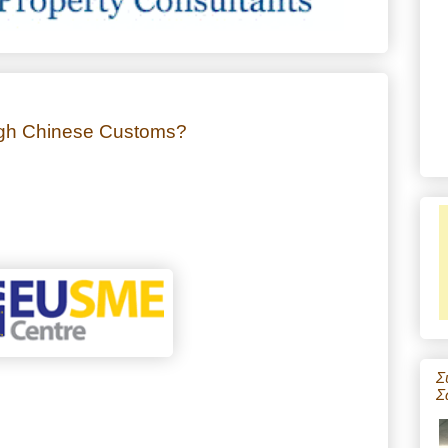
ugh Chinese Customs?
Σ
Σ