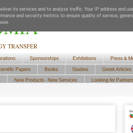
liver its services and to analyze traffic. Your IP address and us
rmance and security metrics to ensure quality of service, gene
ΟΜΙΑ
buse.
GY TRANSFER
orations
Sponsorships
Exhibitions
Press & M
ientific Papers
Books
Studies
Greek Articles
3
New Products - New Services
Looking for Partner
Be