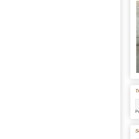
T
P
S