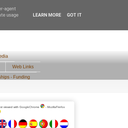
er-agent
rate usage
LEARN MORE
GOT IT
edia
Web Links
ships - Funding
st viewed with
GoogleChrome
-
MozillaFirefox