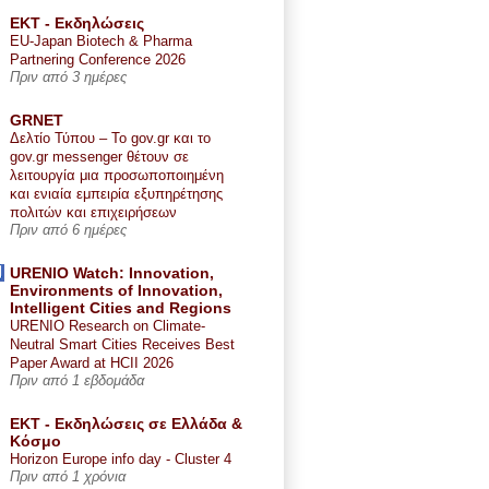
ΕΚΤ - Εκδηλώσεις
EU-Japan Biotech & Pharma
Partnering Conference 2026
Πριν από 3 ημέρες
GRNET
Δελτίο Τύπου – Το gov.gr και το
gov.gr messenger θέτουν σε
λειτουργία μια προσωποποιημένη
και ενιαία εμπειρία εξυπηρέτησης
πολιτών και επιχειρήσεων
Πριν από 6 ημέρες
URENIO Watch: Innovation,
Environments of Innovation,
Intelligent Cities and Regions
URENIO Research on Climate-
Neutral Smart Cities Receives Best
Paper Award at HCII 2026
Πριν από 1 εβδομάδα
ΕΚΤ - Εκδηλώσεις σε Ελλάδα &
Κόσμο
Horizon Europe info day - Cluster 4
Πριν από 1 χρόνια