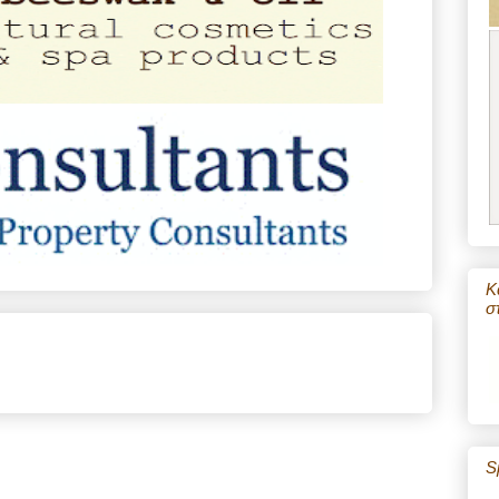
Κ
σ
S