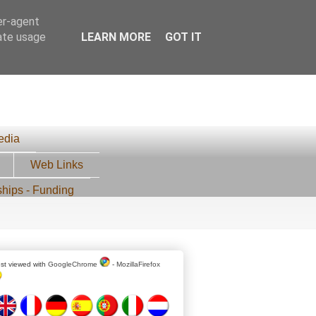
er-agent
rate usage
LEARN MORE
GOT IT
edia
Web Links
ships - Funding
st viewed with
GoogleChrome
-
MozillaFirefox