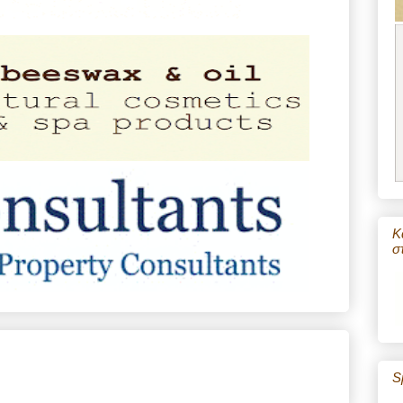
Κ
σ
S