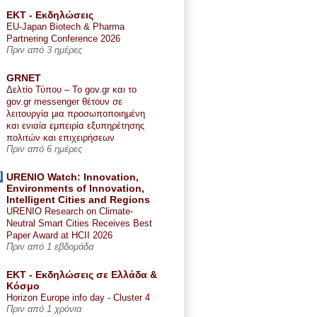
ΕΚΤ - Εκδηλώσεις
EU-Japan Biotech & Pharma
Partnering Conference 2026
Πριν από 3 ημέρες
GRNET
Δελτίο Τύπου – Το gov.gr και το
gov.gr messenger θέτουν σε
λειτουργία μια προσωποποιημένη
και ενιαία εμπειρία εξυπηρέτησης
πολιτών και επιχειρήσεων
Πριν από 6 ημέρες
URENIO Watch: Innovation,
Environments of Innovation,
Intelligent Cities and Regions
URENIO Research on Climate-
Neutral Smart Cities Receives Best
Paper Award at HCII 2026
Πριν από 1 εβδομάδα
ΕΚΤ - Εκδηλώσεις σε Ελλάδα &
Κόσμο
Horizon Europe info day - Cluster 4
Πριν από 1 χρόνια