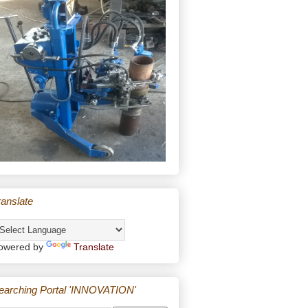
ranslate
owered by
Translate
earching Portal 'INNOVATION'