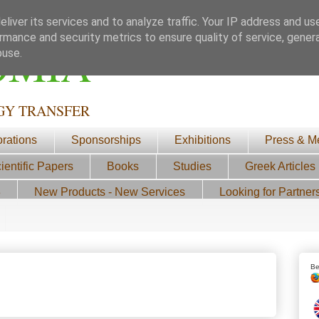
liver its services and to analyze traffic. Your IP address and us
rmance and security metrics to ensure quality of service, gene
ΟΜΙΑ
buse.
GY TRANSFER
orations
Sponsorships
Exhibitions
Press & M
ientific Papers
Books
Studies
Greek Articles
3
New Products - New Services
Looking for Partner
Be