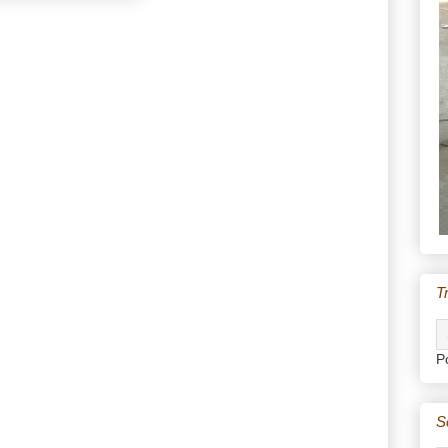
T
P
S