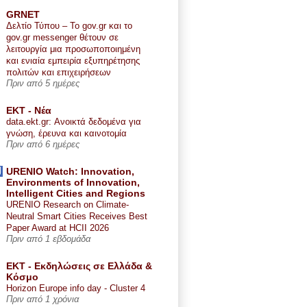
GRNET
Δελτίο Τύπου – Το gov.gr και το
gov.gr messenger θέτουν σε
λειτουργία μια προσωποποιημένη
και ενιαία εμπειρία εξυπηρέτησης
πολιτών και επιχειρήσεων
Πριν από 5 ημέρες
ΕΚΤ - Nέα
data.ekt.gr: Ανοικτά δεδομένα για
γνώση, έρευνα και καινοτομία
Πριν από 6 ημέρες
URENIO Watch: Innovation,
Environments of Innovation,
Intelligent Cities and Regions
URENIO Research on Climate-
Neutral Smart Cities Receives Best
Paper Award at HCII 2026
Πριν από 1 εβδομάδα
ΕΚΤ - Εκδηλώσεις σε Ελλάδα &
Κόσμο
Horizon Europe info day - Cluster 4
Πριν από 1 χρόνια