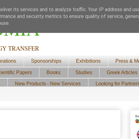
liver its services and to analyze traffic. Your IP address and us
rmance and security metrics to ensure quality of service, gene
ΟΜΙΑ
buse.
GY TRANSFER
orations
Sponsorships
Exhibitions
Press & M
ientific Papers
Books
Studies
Greek Articles
3
New Products - New Services
Looking for Partner
Be