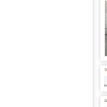
T
P
S