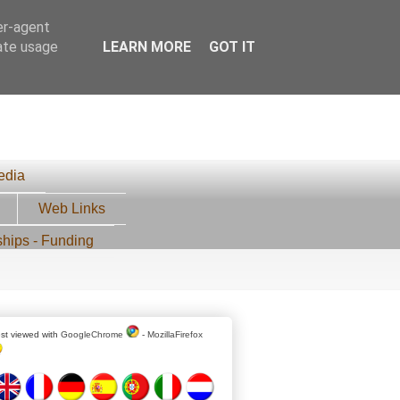
er-agent
rate usage
LEARN MORE
GOT IT
edia
Web Links
ships - Funding
st viewed with
GoogleChrome
-
MozillaFirefox