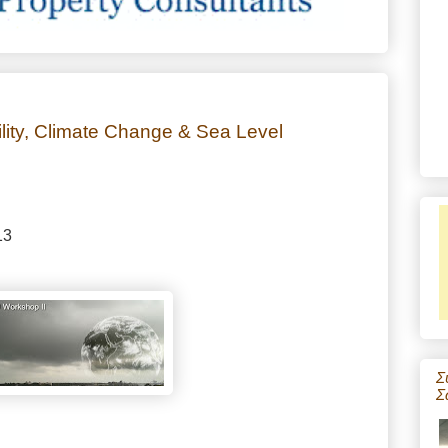
ity, Climate Change & Sea Level
13
Σ
Σ