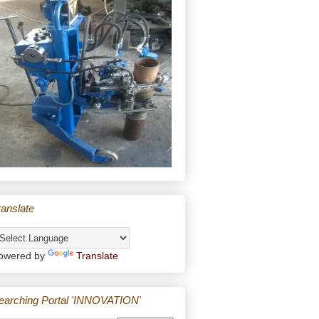
ranslate
owered by
Translate
earching Portal 'INNOVATION'