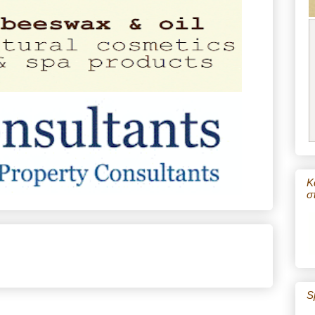
Κ
σ
S