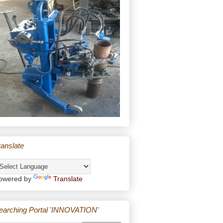
ranslate
owered by
Translate
earching Portal 'INNOVATION'