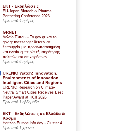
ΕΚΤ - Εκδηλώσεις
EU-Japan Biotech & Pharma
Partnering Conference 2026
Πριν από 4 ημέρες
GRNET
Δελτίο Τύπου – Το gov.gr και το
gov.gr messenger θέτουν σε
λειτουργία μια προσωποποιημένη
και ενιαία εμπειρία εξυπηρέτησης
πολιτών και επιχειρήσεων
Πριν από 6 ημέρες
URENIO Watch: Innovation,
Environments of Innovation,
Intelligent Cities and Regions
URENIO Research on Climate-
Neutral Smart Cities Receives Best
Paper Award at HCII 2026
Πριν από 1 εβδομάδα
ΕΚΤ - Εκδηλώσεις σε Ελλάδα &
Κόσμο
Horizon Europe info day - Cluster 4
Πριν από 1 χρόνια