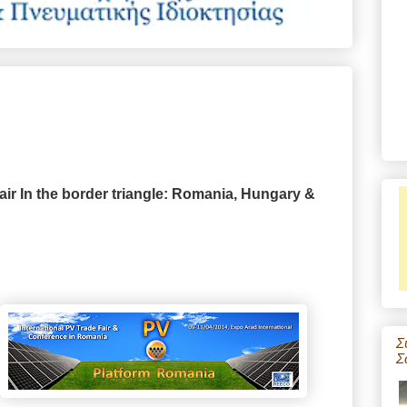
air
In the border triangle: Romania, Hungary &
Σ
Σ