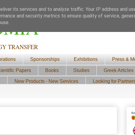
liver its services and to analyze traffic. Your IP address and us
rmance and security metrics to ensure quality of service, gene
ΟΜΙΑ
buse.
GY TRANSFER
orations
Sponsorships
Exhibitions
Press & M
ientific Papers
Books
Studies
Greek Articles
3
New Products - New Services
Looking for Partner
Be