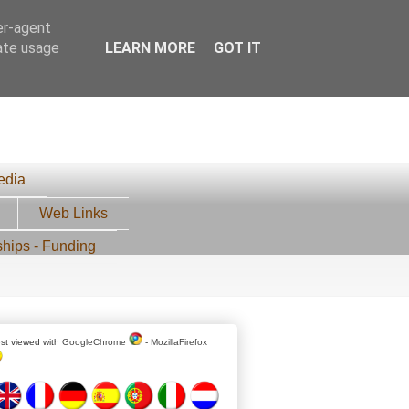
er-agent
rate usage
LEARN MORE
GOT IT
edia
Web Links
ships - Funding
st viewed with
GoogleChrome
-
MozillaFirefox