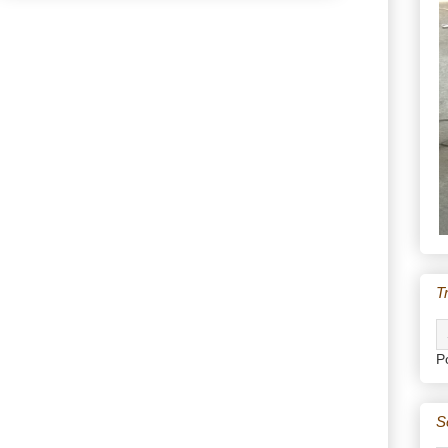
T
P
S