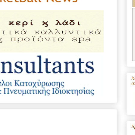
Κ
σ
S