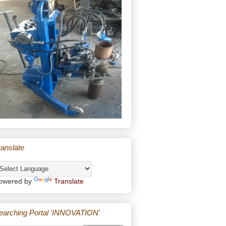
ranslate
owered by
Translate
earching Portal 'INNOVATION'