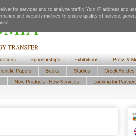
liver its services and to analyze traffic. Your IP address and us
rmance and security metrics to ensure quality of service, gene
ΟΜΙΑ
buse.
GY TRANSFER
orations
Sponsorships
Exhibitions
Press & M
ientific Papers
Books
Studies
Greek Articles
3
New Products - New Services
Looking for Partner
Be