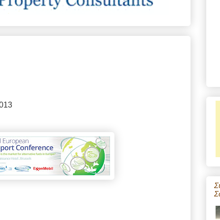
2013
Σ
Σ