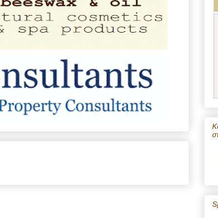
Κ
σ
S