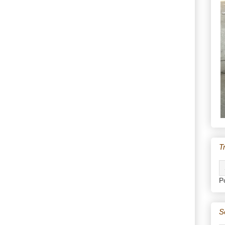
T
P
S