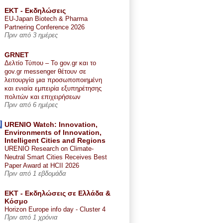
ΕΚΤ - Εκδηλώσεις
EU-Japan Biotech & Pharma
Partnering Conference 2026
Πριν από 3 ημέρες
GRNET
Δελτίο Τύπου – Το gov.gr και το
gov.gr messenger θέτουν σε
λειτουργία μια προσωποποιημένη
και ενιαία εμπειρία εξυπηρέτησης
πολιτών και επιχειρήσεων
Πριν από 6 ημέρες
URENIO Watch: Innovation,
Environments of Innovation,
Intelligent Cities and Regions
URENIO Research on Climate-
Neutral Smart Cities Receives Best
Paper Award at HCII 2026
Πριν από 1 εβδομάδα
ΕΚΤ - Εκδηλώσεις σε Ελλάδα &
Κόσμο
Horizon Europe info day - Cluster 4
Πριν από 1 χρόνια