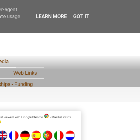
er-agent
rate usage
LEARN MORE
GOT IT
edia
Web Links
ships - Funding
st viewed with
GoogleChrome
-
MozillaFirefox