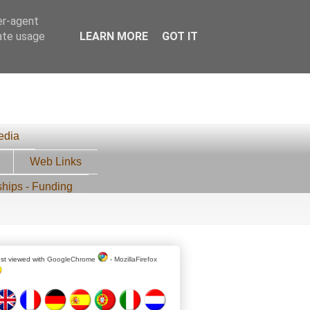
er-agent
rate usage
LEARN MORE
GOT IT
edia
Web Links
ships - Funding
st viewed with
GoogleChrome
-
MozillaFirefox