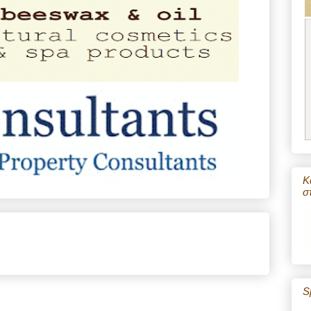
Κ
σ
S