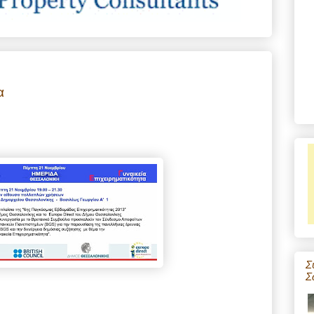
α
Σ
Σ