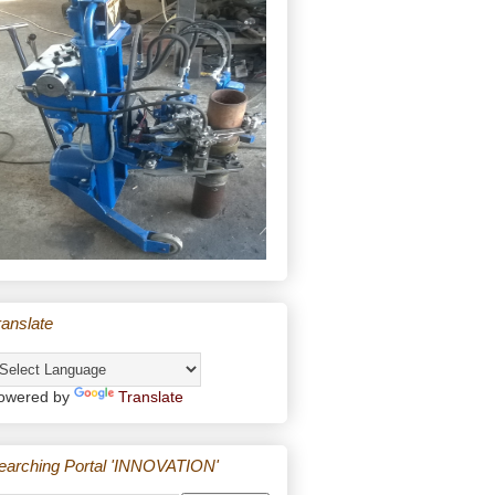
ranslate
owered by
Translate
earching Portal 'INNOVATION'