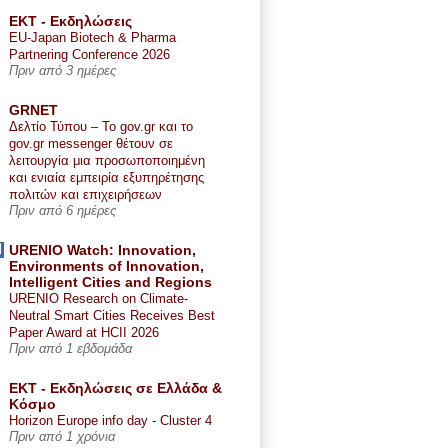
ΕΚΤ - Εκδηλώσεις
EU-Japan Biotech & Pharma
Partnering Conference 2026
Πριν από 3 ημέρες
GRNET
Δελτίο Τύπου – Το gov.gr και το
gov.gr messenger θέτουν σε
λειτουργία μια προσωποποιημένη
και ενιαία εμπειρία εξυπηρέτησης
πολιτών και επιχειρήσεων
Πριν από 6 ημέρες
URENIO Watch: Innovation,
Environments of Innovation,
Intelligent Cities and Regions
URENIO Research on Climate-
Neutral Smart Cities Receives Best
Paper Award at HCII 2026
Πριν από 1 εβδομάδα
ΕΚΤ - Εκδηλώσεις σε Ελλάδα &
Κόσμο
Horizon Europe info day - Cluster 4
Πριν από 1 χρόνια