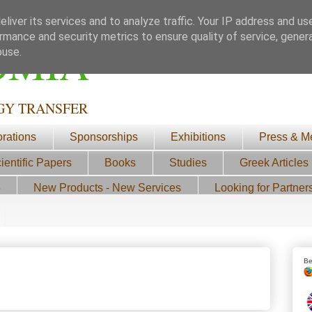
liver its services and to analyze traffic. Your IP address and us
rmance and security metrics to ensure quality of service, gene
ΟΜΙΑ
buse.
GY TRANSFER
orations
Sponsorships
Exhibitions
Press & M
ientific Papers
Books
Studies
Greek Articles
3
New Products - New Services
Looking for Partner
Be