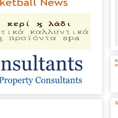
Κ
σ
S