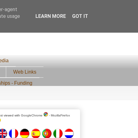
er-agent
rate usage
LEARN MORE
GOT IT
edia
Web Links
ships - Funding
st viewed with
GoogleChrome
-
MozillaFirefox