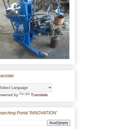
ranslate
owered by
Translate
earching Portal 'INNOVATION'