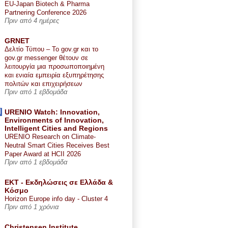
EU-Japan Biotech & Pharma
Partnering Conference 2026
Πριν από 4 ημέρες
GRNET
Δελτίο Τύπου – Το gov.gr και το
gov.gr messenger θέτουν σε
λειτουργία μια προσωποποιημένη
και ενιαία εμπειρία εξυπηρέτησης
πολιτών και επιχειρήσεων
Πριν από 1 εβδομάδα
URENIO Watch: Innovation,
Environments of Innovation,
Intelligent Cities and Regions
URENIO Research on Climate-
Neutral Smart Cities Receives Best
Paper Award at HCII 2026
Πριν από 1 εβδομάδα
ΕΚΤ - Εκδηλώσεις σε Ελλάδα &
Κόσμο
Horizon Europe info day - Cluster 4
Πριν από 1 χρόνια
Christensen Institute