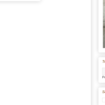
T
P
S