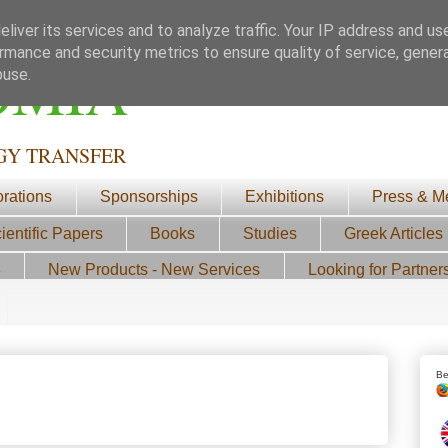
liver its services and to analyze traffic. Your IP address and us
rmance and security metrics to ensure quality of service, gene
ΟΜΙΑ
buse.
GY TRANSFER
orations
Sponsorships
Exhibitions
Press & M
ientific Papers
Books
Studies
Greek Articles
3
New Products - New Services
Looking for Partner
Be