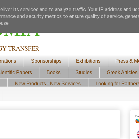
liver its services and to analyze traffic. Your IP address and us
rmance and security metrics to ensure quality of service, gene
ΟΜΙΑ
buse.
GY TRANSFER
orations
Sponsorships
Exhibitions
Press & M
ientific Papers
Books
Studies
Greek Articles
3
New Products - New Services
Looking for Partner
Be