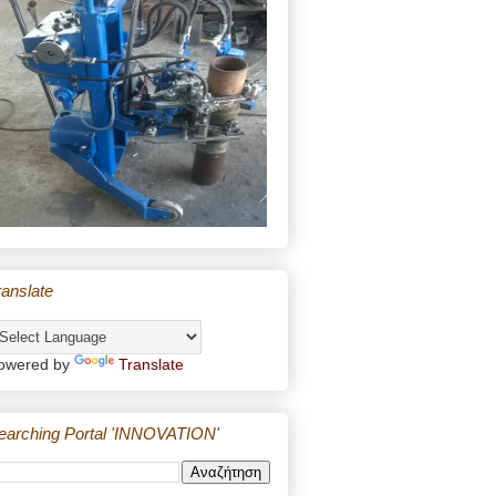
ranslate
owered by
Translate
earching Portal 'INNOVATION'