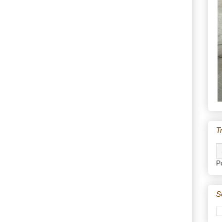
T
P
S