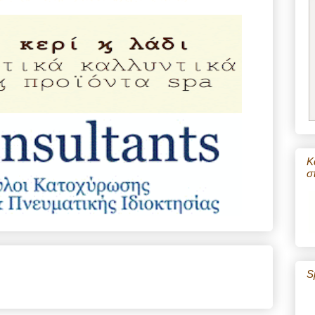
Κ
σ
S