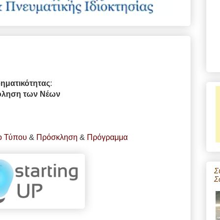
ρηματικότητας
:
όληση των Νέων
ο Τύπου
&
Πρόσκληση
&
Πρόγραμμα
Σ
Σ