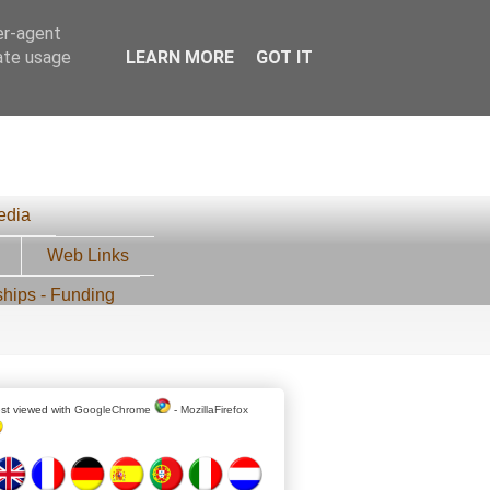
er-agent
rate usage
LEARN MORE
GOT IT
edia
Web Links
ships - Funding
st viewed with
GoogleChrome
-
MozillaFirefox