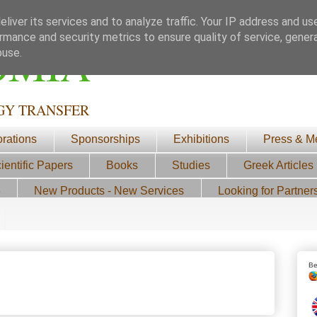
liver its services and to analyze traffic. Your IP address and us
rmance and security metrics to ensure quality of service, gene
ΟΜΙΑ
buse.
GY TRANSFER
orations
Sponsorships
Exhibitions
Press & M
ientific Papers
Books
Studies
Greek Articles
3
New Products - New Services
Looking for Partner
Be