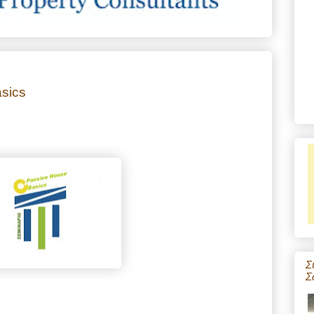
sics
Σ
Σ