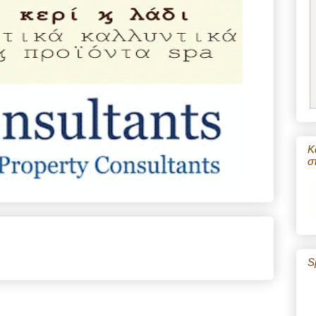
Κ
σ
S