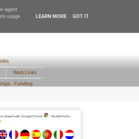
er-agent
rate usage
LEARN MORE
GOT IT
edia
Web Links
ships - Funding
st viewed with
GoogleChrome
-
MozillaFirefox