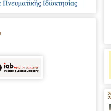
g
Σ
Σ