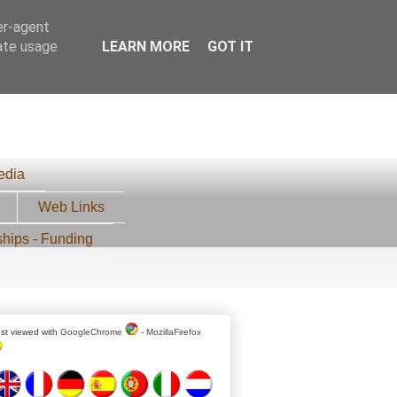
er-agent
rate usage
LEARN MORE
GOT IT
edia
Web Links
ships - Funding
st viewed with
GoogleChrome
-
MozillaFirefox