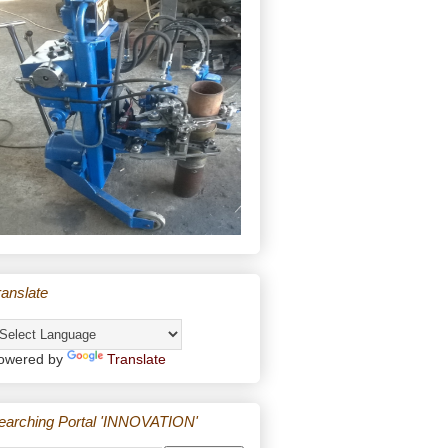
ranslate
owered by
Translate
earching Portal 'INNOVATION'