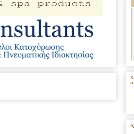
Κ
σ
S