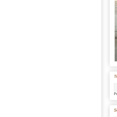
T
P
S