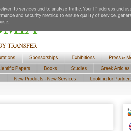
liver its services and to analyze traffic. Your IP address and us
rmance and security metrics to ensure quality of service, gene
ΟΜΙΑ
buse.
GY TRANSFER
orations
Sponsorships
Exhibitions
Press & M
ientific Papers
Books
Studies
Greek Articles
3
New Products - New Services
Looking for Partner
Be