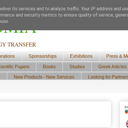
liver its services and to analyze traffic. Your IP address and us
rmance and security metrics to ensure quality of service, gene
ΟΜΙΑ
buse.
GY TRANSFER
orations
Sponsorships
Exhibitions
Press & M
ientific Papers
Books
Studies
Greek Articles
3
New Products - New Services
Looking for Partner
Be