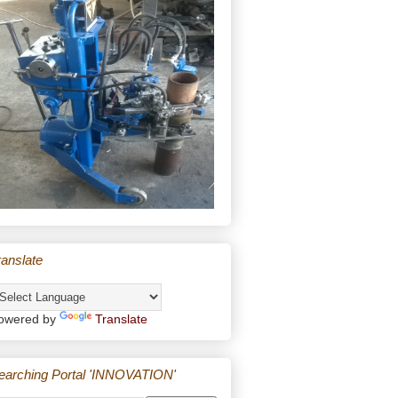
ranslate
owered by
Translate
earching Portal 'INNOVATION'