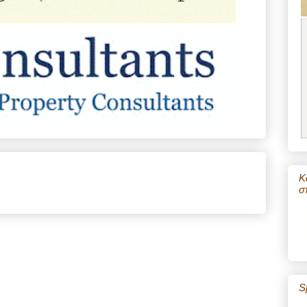
Κ
σ
S