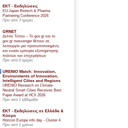
ΕΚΤ - Εκδηλώσεις
EU-Japan Biotech & Pharma
Partnering Conference 2026
Πριν από 3 ημέρες
GRNET
Δελτίο Τύπου – Το gov.gr και το
gov.gr messenger θέτουν σε
λειτουργία μια προσωποποιημένη
και ενιαία εμπειρία εξυπηρέτησης
πολιτών και επιχειρήσεων
Πριν από 6 ημέρες
URENIO Watch: Innovation,
Environments of Innovation,
Intelligent Cities and Regions
URENIO Research on Climate-
Neutral Smart Cities Receives Best
Paper Award at HCII 2026
Πριν από 1 εβδομάδα
ΕΚΤ - Εκδηλώσεις σε Ελλάδα &
Κόσμο
Horizon Europe info day - Cluster 4
Πριν από 1 χρόνια