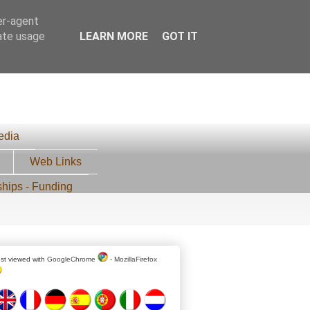
er-agent
rate usage
LEARN MORE
GOT IT
edia
Web Links
ships - Funding
st viewed with
GoogleChrome
-
MozillaFirefox