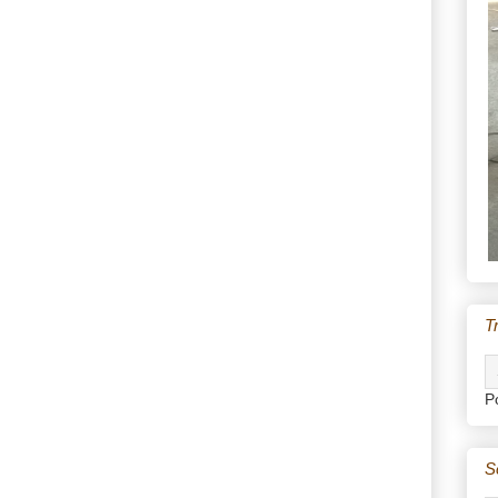
T
P
S