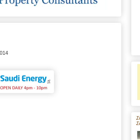
2014
Σ
Σ