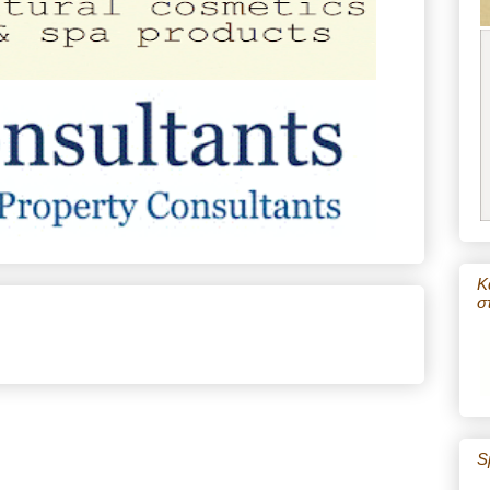
Κ
σ
S