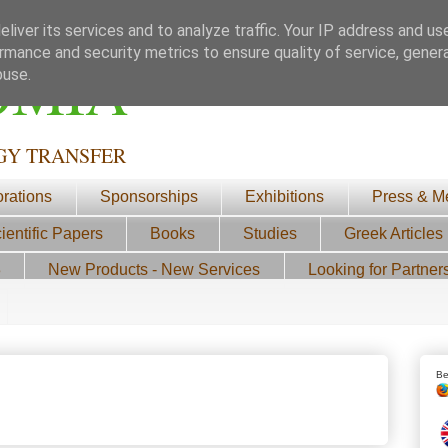
liver its services and to analyze traffic. Your IP address and us
rmance and security metrics to ensure quality of service, gene
ΟΜΙΑ
buse.
GY TRANSFER
orations
Sponsorships
Exhibitions
Press & M
ientific Papers
Books
Studies
Greek Articles
3
New Products - New Services
Looking for Partner
Be