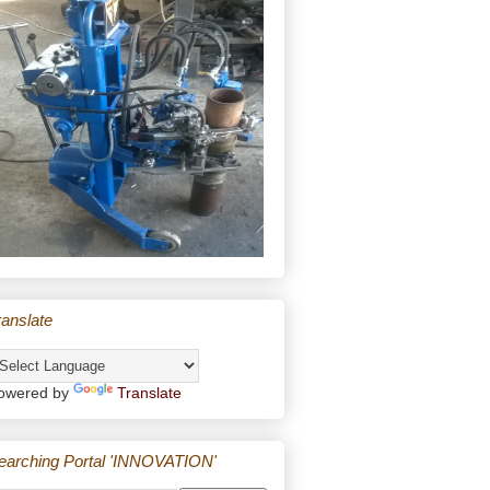
ranslate
owered by
Translate
earching Portal 'INNOVATION'