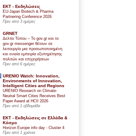
ΕΚΤ - Εκδηλώσεις
EU-Japan Biotech & Pharma
Partnering Conference 2026
Πριν από 3 ημέρες
GRNET
Δελτίο Τύπου – Το gov.gr και το
gov.gr messenger θέτουν σε
λειτουργία μια προσωποποιημένη
και ενιαία εμπειρία εξυπηρέτησης
πολιτών και επιχειρήσεων
Πριν από 6 ημέρες
URENIO Watch: Innovation,
Environments of Innovation,
Intelligent Cities and Regions
URENIO Research on Climate-
Neutral Smart Cities Receives Best
Paper Award at HCII 2026
Πριν από 1 εβδομάδα
ΕΚΤ - Εκδηλώσεις σε Ελλάδα &
Κόσμο
Horizon Europe info day - Cluster 4
Πριν από 1 χρόνια