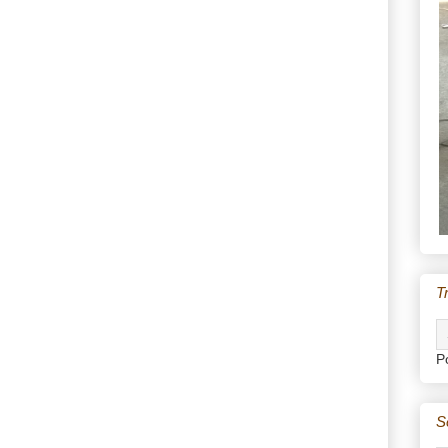
T
P
S