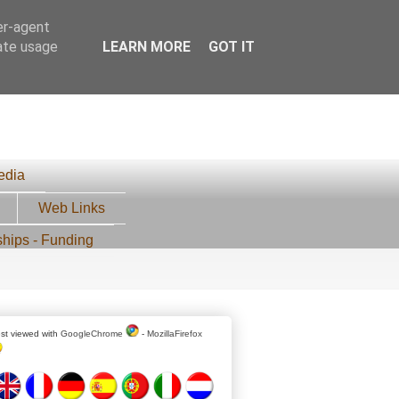
er-agent
rate usage
LEARN MORE
GOT IT
edia
Web Links
ships - Funding
st viewed with
GoogleChrome
-
MozillaFirefox