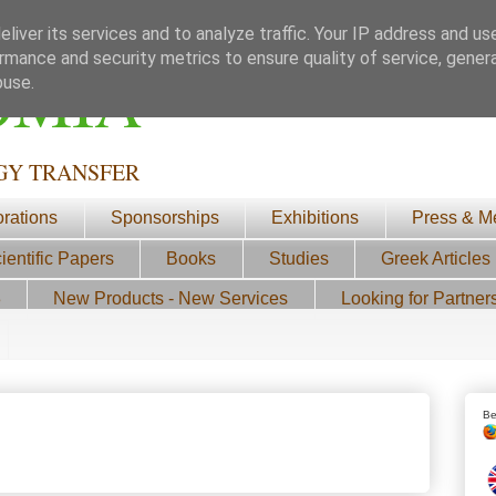
liver its services and to analyze traffic. Your IP address and us
rmance and security metrics to ensure quality of service, gene
ΟΜΙΑ
buse.
GY TRANSFER
orations
Sponsorships
Exhibitions
Press & M
ientific Papers
Books
Studies
Greek Articles
3
New Products - New Services
Looking for Partner
Be