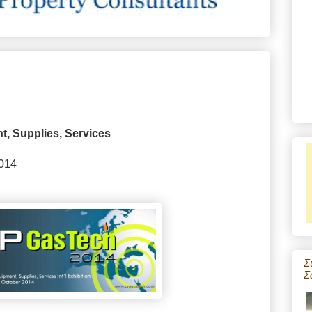
t, Supplies, Services
2014
Σ
Σ