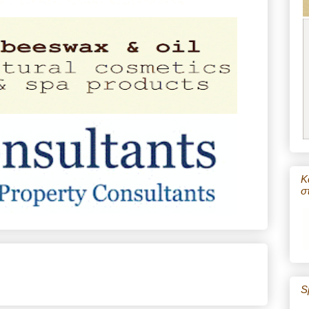
Κ
σ
S