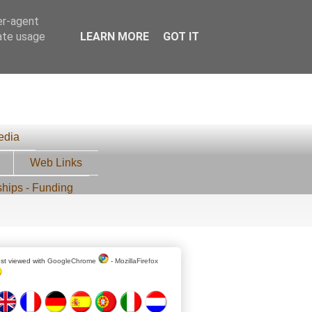
er-agent
rate usage
LEARN MORE
GOT IT
edia
Web Links
ships - Funding
st viewed with
GoogleChrome
-
MozillaFirefox