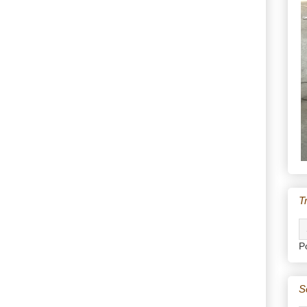
T
P
S