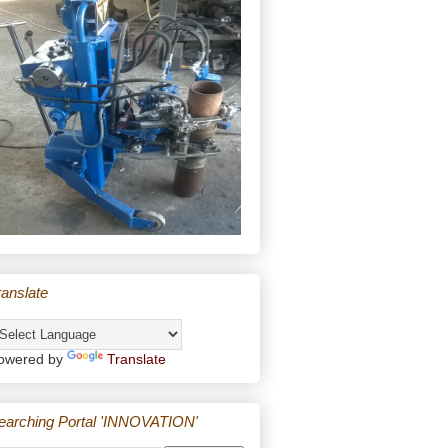
ranslate
owered by
Translate
earching Portal 'INNOVATION'