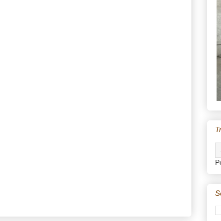
T
P
S