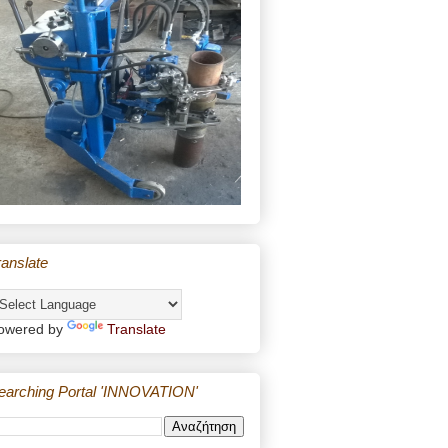
ranslate
owered by
Translate
earching Portal 'INNOVATION'