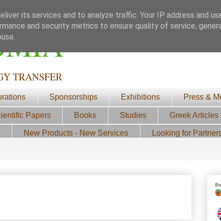
liver its services and to analyze traffic. Your IP address and us
rmance and security metrics to ensure quality of service, gene
ΟΜΙΑ
buse.
GY TRANSFER
orations
Sponsorships
Exhibitions
Press & M
ientific Papers
Books
Studies
Greek Articles
3
New Products - New Services
Looking for Partner
Be