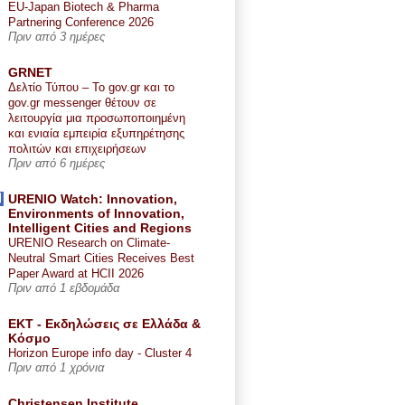
EU-Japan Biotech & Pharma
Partnering Conference 2026
Πριν από 3 ημέρες
GRNET
Δελτίο Τύπου – Το gov.gr και το
gov.gr messenger θέτουν σε
λειτουργία μια προσωποποιημένη
και ενιαία εμπειρία εξυπηρέτησης
πολιτών και επιχειρήσεων
Πριν από 6 ημέρες
URENIO Watch: Innovation,
Environments of Innovation,
Intelligent Cities and Regions
URENIO Research on Climate-
Neutral Smart Cities Receives Best
Paper Award at HCII 2026
Πριν από 1 εβδομάδα
ΕΚΤ - Εκδηλώσεις σε Ελλάδα &
Κόσμο
Horizon Europe info day - Cluster 4
Πριν από 1 χρόνια
Christensen Institute