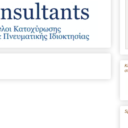
Κ
σ
S