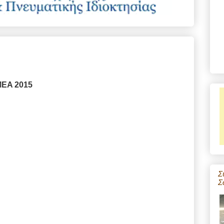
EMEA 2015
Σ
Σ