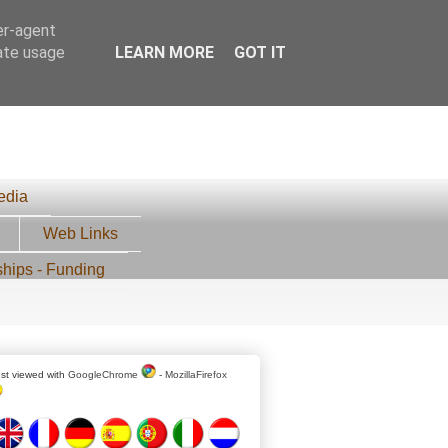
er-agent
rate usage
LEARN MORE
GOT IT
edia
Web Links
ships - Funding
st viewed with
GoogleChrome
-
MozillaFirefox