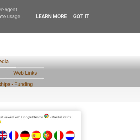
er-agent
rate usage
LEARN MORE
GOT IT
edia
Web Links
ships - Funding
st viewed with
GoogleChrome
-
MozillaFirefox