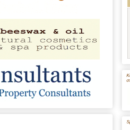
Κ
σ
S