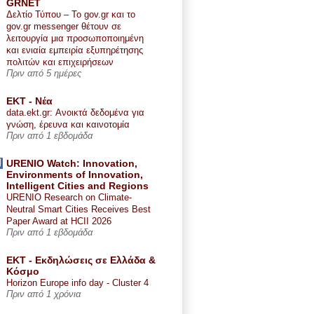
GRNET
Δελτίο Τύπου – Το gov.gr και το
gov.gr messenger θέτουν σε
λειτουργία μια προσωποποιημένη
και ενιαία εμπειρία εξυπηρέτησης
πολιτών και επιχειρήσεων
Πριν από 5 ημέρες
ΕΚΤ - Nέα
data.ekt.gr: Ανοικτά δεδομένα για
γνώση, έρευνα και καινοτομία
Πριν από 1 εβδομάδα
URENIO Watch: Innovation,
Environments of Innovation,
Intelligent Cities and Regions
URENIO Research on Climate-
Neutral Smart Cities Receives Best
Paper Award at HCII 2026
Πριν από 1 εβδομάδα
ΕΚΤ - Εκδηλώσεις σε Ελλάδα &
Κόσμο
Horizon Europe info day - Cluster 4
Πριν από 1 χρόνια