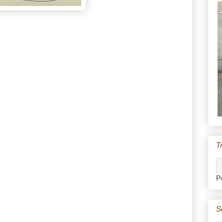
T
P
S