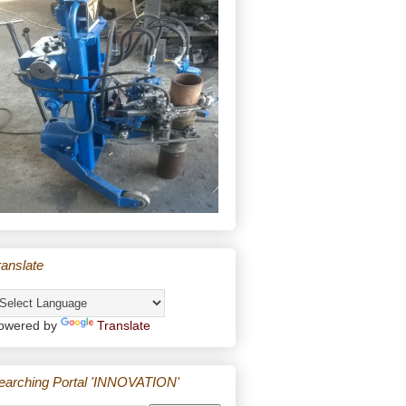
ranslate
owered by
Translate
earching Portal 'INNOVATION'