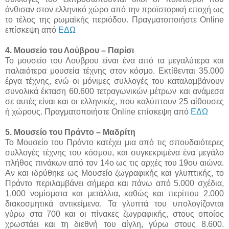
άνθισαν στον ελληνικό χώρο από την προϊστορική εποχή ως
το τέλος της ρωμαϊκής περιόδου. Πραγματοποιήστε Online
επίσκεψη από
ΕΔΩ
4. Μουσείο του Λούβρου – Παρίσι
Το μουσείο του Λούβρου είναι ένα από τα μεγαλύτερα και
παλαιότερα μουσεία τέχνης στον κόσμο. Εκτίθενται 35.000
έργα τέχνης, ενώ οι μόνιμες συλλογές του καταλαμβάνουν
συνολικά έκταση 60.600 τετραγωνικών μέτρων και ανάμεσα
σε αυτές είναι και οι ελληνικές, που καλύπτουν 25 αίθουσες
ή χώρους. Πραγματοποιήστε Online επίσκεψη από
ΕΔΩ
5. Μουσείο του Πράντο – Μαδρίτη
Το Μουσείο του Πράντο κατέχει μια από τις σπουδαιότερες
συλλογές τέχνης του κόσμου, και συγκεκριμένα ένα μεγάλο
πλήθος πινάκων από τον 14ο ως τις αρχές του 19ου αιώνα.
Αν και ιδρύθηκε ως Μουσείο ζωγραφικής και γλυπτικής, το
Πράντο περιλαμβάνει σήμερα και πάνω από 5.000 σχέδια,
1.000 νομίσματα και μετάλλια, καθώς και περίπου 2.000
διακοσμητικά αντικείμενα. Τα γλυπτά του υπολογίζονται
γύρω στα 700 και οι πίνακες ζωγραφικής, στους οποίος
χρωστάει και τη διεθνή του αίγλη, γύρω στους 8.600.