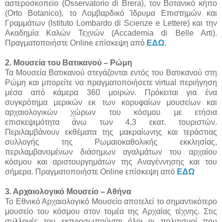
αστεροσκοπείο (Osservatorio di Brera), τον Βοτανικό κήπο
(Orto Botanico), το Λομβαρδικό Ίδρυμα Επιστημών και
Γραμμάτων (Istituto Lombardo di Scienze e Lettere) και την
Ακαδημία Καλών Τεχνών (Accademia di Belle Arti).
Πραγματοποιήστε Online επίσκεψη από
ΕΔΩ
.
2. Μουσεία του Βατικανού – Ρώμη
Τα Μουσεία Βατικανού στεγάζονται εντός του Βατικανού στη
Ρώμη και μπορείτε να πραγματοποιήσετε virtual περιήγηση
μέσα από κάμερα 360 μοιρών. Πρόκειται για ένα
συγκρότημα μερικών εκ των κορυφαίων μουσείων και
αρχαιολογικών χώρων του κόσμου με ετήσια
επισκεψιμότητα άνω των 4,3 εκατ. τουριστών.
Περιλαμβάνουν εκθέματα της μακραίωνης και τεράστιας
συλλογής της Ρωμαιοκαθολικής εκκλησίας,
περιλαμβανομένων διάσημων αγαλμάτων του αρχαίου
κόσμου και αριστουργημάτων της Αναγέννησης και του
σήμερα. Πραγματοποιήστε Online επίσκεψη από
ΕΔΩ
3. Αρχαιολογικό Μουσείο – Αθήνα
Το Εθνικό Αρχαιολογικό Μουσείο αποτελεί το σημαντικότερο
μουσείο του κόσμου στον τομέα της Αρχαίας τέχνης. Στις
συλλογές του εκπροσωπούνται όλοι οι πολιτισμοί που