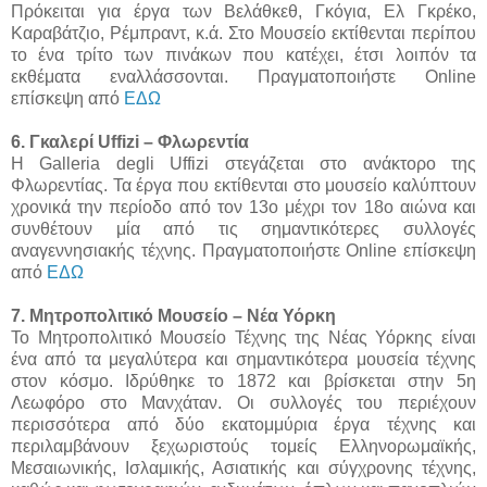
Πρόκειται για έργα των Βελάθκεθ, Γκόγια, Ελ Γκρέκο,
Καραβάτζιο, Ρέμπραντ, κ.ά. Στο Μουσείο εκτίθενται περίπου
το ένα τρίτο των πινάκων που κατέχει, έτσι λοιπόν τα
εκθέματα εναλλάσσονται. Πραγματοποιήστε Online
επίσκεψη από
ΕΔΩ
6. Γκαλερί Uffizi – Φλωρεντία
Η Galleria degli Uffizi στεγάζεται στο ανάκτορο της
Φλωρεντίας. Τα έργα που εκτίθενται στο μουσείο καλύπτουν
χρονικά την περίοδο από τον 13ο μέχρι τον 18ο αιώνα και
συνθέτουν μία από τις σημαντικότερες συλλογές
αναγεννησιακής τέχνης. Πραγματοποιήστε Online επίσκεψη
από
ΕΔΩ
7. Μητροπολιτικό Μουσείο – Νέα Υόρκη
Το Μητροπολιτικό Μουσείο Τέχνης της Νέας Υόρκης είναι
ένα από τα μεγαλύτερα και σημαντικότερα μουσεία τέχνης
στον κόσμο. Ιδρύθηκε το 1872 και βρίσκεται στην 5η
Λεωφόρο στο Μανχάταν. Οι συλλογές του περιέχουν
περισσότερα από δύο εκατομμύρια έργα τέχνης και
περιλαμβάνουν ξεχωριστούς τομείς Ελληνορωμαϊκής,
Μεσαιωνικής, Ισλαμικής, Ασιατικής και σύγχρονης τέχνης,