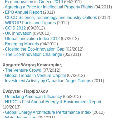
-
Eco-innovation in Greece 2010
(04/2011)
-
Agreeing a Price for Intellectual Property Rights
(04/2011)
-
EPO Annual Report
(2011)
-
OECD Science, Technology and Industry Outlook
(2012)
-
WIPO IP Facts and Figures
(2012)
-
GCIS 2012
(09/2012)
-
UK Innovation
(09/2012)
-
Global Innovation Index 2012
(07/2012)
-
Emerging Markets
(04/2012)
-
Closing the Eco-Innovation Gap
(02/2012)
-
The Eco-Innovation Challenge
(05/2011)
Χρηματοδότηση Καινοτομίας
-
The Venture Crowd
(07/2012)
-
Global Trends in Venture Capital
(07/2012)
-
Investment Activity by Canadian Angel Groups
(2011)
Ενέργεια - Περιβάλλον
-
Unlocking American Efficiency
(05/2013)
-
NRDC’s First Annual Energy & Environment Report
(10/2013)
-
Global Energy Architecture Performance Index
(2012)
-
Water Innovation
(05/2011)