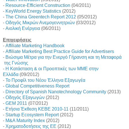
-
Resource-Efficient Construction
(04/2011)
-
KeyWorld Energy Statistics
(2012)
-
The China Greentech Report 2012
(05/2012)
-
Οδηγός Μικρών Ανεμογεννητριών
(03/2012)
-
Αιολική Ενέργεια
(06/2011)
Επιχειρήσεις
-
Affiliate Marketing Handbook
-
Affiliate Marketing Best Practice Guide for Advertisers
-
Βιώσιμα Μέτρα για την Ενεργό Γήρανση και τη Μεταφορά
της Γνώσης
-
Η Κατάσταση & οι Προοπτικές των ΜΜΕ στην
Ελλάδα
(09/2012)
-
Το Προφίλ του Νέου Έλληνα Εξαγωγέα
-
Global Competitiveness Report
-
Directory of Spanish Nanotechnology Community
(2013)
-
Οδηγός Εξαγωγών
(2012)
-
GEM 2011
(07/2012)
-
Ετήσια Έκθεση ΚΕΒΕ 2010-11
(11/2011)
-
Startup Ecosystem Report
(2012)
-
M&A Maturity Index
(2012)
-
Χρηματοδοτήσεις της ΕΕ
(2012)