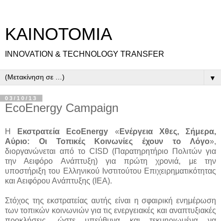
ΚΑΙΝΟΤΟΜΙΑ
INNOVATION & TECHNOLOGY TRANSFER
▼
03/10/13
EcoEnergy Campaign
Η
Εκστρατεία EcoEnergy
«
Ενέργεια Χθες, Σήμερα,
Αύριο: Οι Τοπικές Κοινωνίες έχουν το Λόγο
»,
διοργανώνεται από το CISD (Παρατηρητήριο Πολιτών για
την Αειφόρο Ανάπτυξη) για πρώτη χρονιά, με την
υποστήριξη του Ελληνικού Ινστιτούτου Επιχειρηματικότητας
και Αειφόρου Ανάπτυξης (IEA).
Στόχος της εκστρατείας αυτής είναι η σφαιρική ενημέρωση
των τοπικών κοινωνιών για τις ενεργειακές και αναπτυξιακές
προκλήσεις, ώστε υπεύθυνα και τεκμηριωμένα να