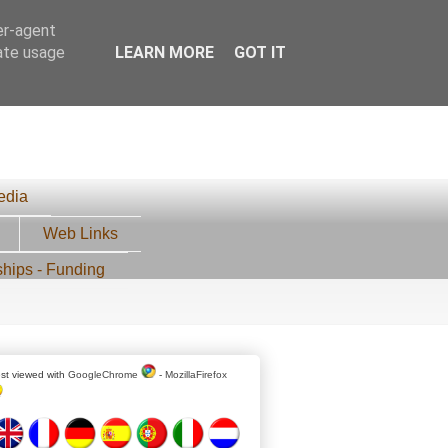
er-agent
rate usage
LEARN MORE
GOT IT
edia
Web Links
ships - Funding
st viewed with
GoogleChrome
-
MozillaFirefox