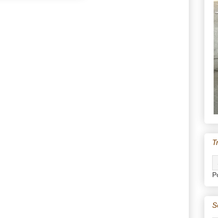
T
P
S