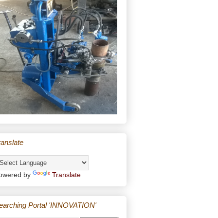
ranslate
owered by
Translate
earching Portal 'INNOVATION'