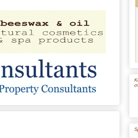
Κ
σ
S