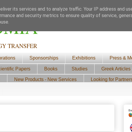
liver its services and to analyze traffic. Your IP address and us
rmance and security metrics to ensure quality of service, gene
ΟΜΙΑ
buse.
GY TRANSFER
orations
Sponsorships
Exhibitions
Press & M
ientific Papers
Books
Studies
Greek Articles
3
New Products - New Services
Looking for Partner
Be