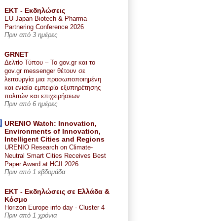
ΕΚΤ - Εκδηλώσεις
EU-Japan Biotech & Pharma
Partnering Conference 2026
Πριν από 3 ημέρες
GRNET
Δελτίο Τύπου – Το gov.gr και το
gov.gr messenger θέτουν σε
λειτουργία μια προσωποποιημένη
και ενιαία εμπειρία εξυπηρέτησης
πολιτών και επιχειρήσεων
Πριν από 6 ημέρες
URENIO Watch: Innovation,
Environments of Innovation,
Intelligent Cities and Regions
URENIO Research on Climate-
Neutral Smart Cities Receives Best
Paper Award at HCII 2026
Πριν από 1 εβδομάδα
ΕΚΤ - Εκδηλώσεις σε Ελλάδα &
Κόσμο
Horizon Europe info day - Cluster 4
Πριν από 1 χρόνια