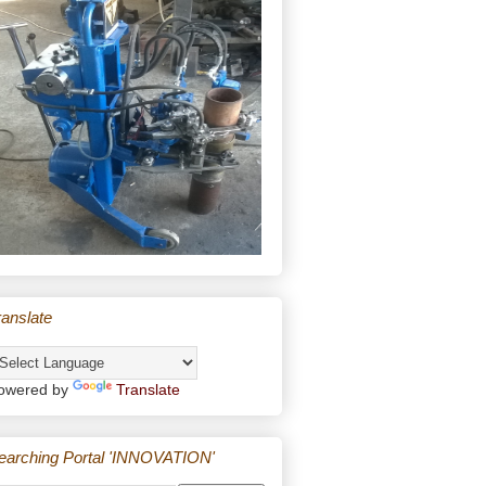
ranslate
owered by
Translate
earching Portal 'INNOVATION'