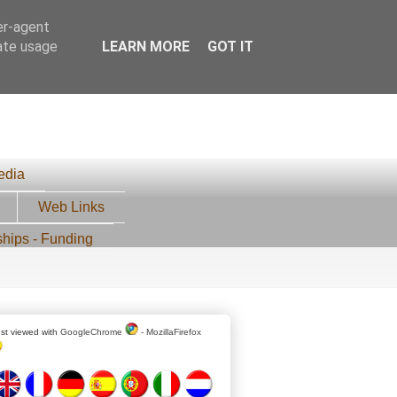
er-agent
rate usage
LEARN MORE
GOT IT
edia
Web Links
ships - Funding
st viewed with
GoogleChrome
-
MozillaFirefox