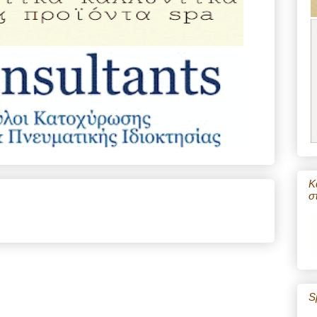
Κ
σ
S