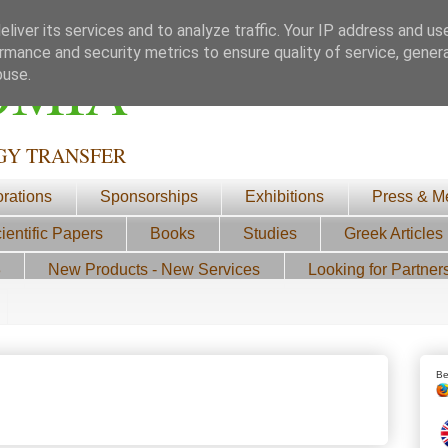
liver its services and to analyze traffic. Your IP address and us
rmance and security metrics to ensure quality of service, gene
ΟΜΙΑ
buse.
GY TRANSFER
orations
Sponsorships
Exhibitions
Press & M
ientific Papers
Books
Studies
Greek Articles
3
New Products - New Services
Looking for Partner
Be