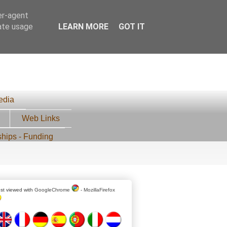
er-agent
rate usage
LEARN MORE
GOT IT
edia
Web Links
ships - Funding
st viewed with
GoogleChrome
-
MozillaFirefox