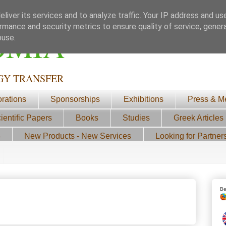
liver its services and to analyze traffic. Your IP address and us
rmance and security metrics to ensure quality of service, gene
ΟΜΙΑ
buse.
GY TRANSFER
orations
Sponsorships
Exhibitions
Press & M
ientific Papers
Books
Studies
Greek Articles
3
New Products - New Services
Looking for Partner
Be