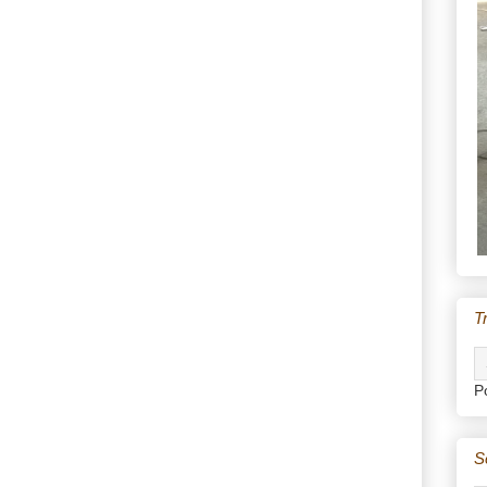
T
P
S