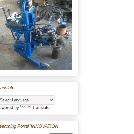
ranslate
owered by
Translate
earching Portal 'INNOVATION'