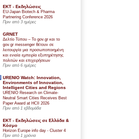
ΕΚΤ - Εκδηλώσεις
EU-Japan Biotech & Pharma
Partnering Conference 2026
Πριν από 3 ημέρες
GRNET
Δελτίο Τύπου – Το gov.gr και το
gov.gr messenger θέτουν σε
λειτουργία μια προσωποποιημένη
και ενιαία εμπειρία εξυπηρέτησης
πολιτών και επιχειρήσεων
Πριν από 6 ημέρες
URENIO Watch: Innovation,
Environments of Innovation,
Intelligent Cities and Regions
URENIO Research on Climate-
Neutral Smart Cities Receives Best
Paper Award at HCII 2026
Πριν από 1 εβδομάδα
ΕΚΤ - Εκδηλώσεις σε Ελλάδα &
Κόσμο
Horizon Europe info day - Cluster 4
Πριν από 1 χρόνια