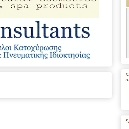
Κ
σ
S