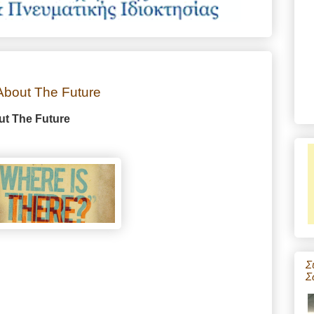
About The Future
t The Future
Σ
Σ